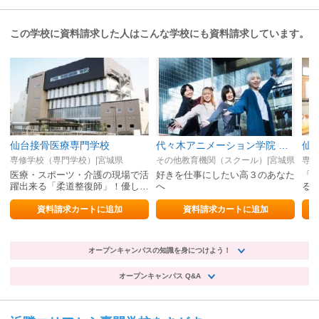
この学校に資料請求した人はこんな学校にも資料請求しています。
仙台接骨医療専門学校
代々木アニメーション学院 仙台校【声優・VTuber・アニメーター・アニメ監督・イラストレーター・マンガ家・芸能マネージャー】
専修学校（専門学校）|宮城県
その他教育機関（スクール）|宮城県
専修
医療・スポーツ・介護の現場で活
好きを仕事にしたい高３のあなた
「
躍出来る「柔道整復師」！優しい
へ
る
「心」、確かな「技術」で夢を叶
える！
資料請求カートに追加
資料請求カートに追加
オープンキャンパスの知識を身につけよう！
オープンキャンパス Q&A