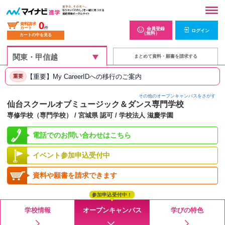
0
資料請求
カート
件
会員登録
ログイン
（無料）
カートの中を見る
まとめて資料・願書を請求する
【重要】My CareerIDへの移行のご案内
重要
その他のオープンキャンパスをさがす
仙台スクールオブミュージック＆ダンス専門学校
専修学校（専門学校） / 宮城県 認可 / 学校法人 滋慶学園
電話でのお問い合わせはこちら
イベント参加申込受付中
資料や願書を請求できます
参加申込受付中！
学校情報
オープンキャンパス
学びの特色