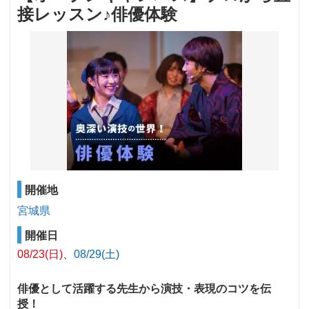
接レッスン♪俳優体験
開催地
宮城県
開催日
08/23(日)
08/29(土)
俳優として活躍する先生から演技・表現のコツを伝
授！