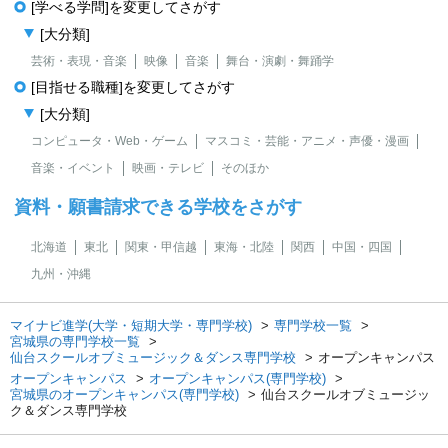
[学べる学問]を変更してさがす
[大分類]
芸術・表現・音楽
映像
音楽
舞台・演劇・舞踊学
[目指せる職種]を変更してさがす
[大分類]
コンピュータ・Web・ゲーム
マスコミ・芸能・アニメ・声優・漫画
音楽・イベント
映画・テレビ
そのほか
資料・願書請求できる学校をさがす
北海道
東北
関東・甲信越
東海・北陸
関西
中国・四国
九州・沖縄
マイナビ進学(大学・短期大学・専門学校)
専門学校一覧
宮城県の専門学校一覧
仙台スクールオブミュージック＆ダンス専門学校
オープンキャンパス
オープンキャンパス
オープンキャンパス(専門学校)
宮城県のオープンキャンパス(専門学校)
仙台スクールオブミュージッ
ク＆ダンス専門学校