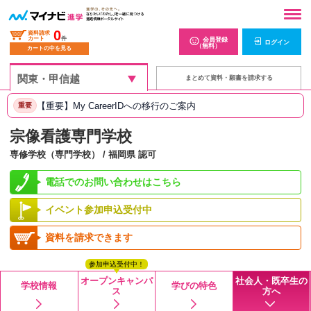
0
資料請求
カート
件
会員登録
ログイン
（無料）
カートの中を見る
まとめて資料・願書を請求する
【重要】My CareerIDへの移行のご案内
重要
宗像看護専門学校
専修学校（専門学校） / 福岡県 認可
電話でのお問い合わせはこちら
イベント参加申込受付中
資料を請求できます
参加申込受付中！
オープンキャンパ
社会人・既卒生の
学校情報
学びの特色
ス
方へ