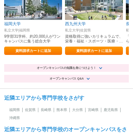
福岡大学
西九州大学
長
私立大学|福岡県
私立大学|佐賀県
私立
9学部31学科、約20,000人がワン
資格取得に強いカリキュラムで、
「
キャンパスに集う総合大学
栄養・福祉・スポーツ・医療・教
ら
育・デジタルの各分野で活躍する
康
人材になる
開
資料請求カートに追加
資料請求カートに追加
オープンキャンパスの知識を身につけよう！
オープンキャンパス Q&A
近隣エリアから専門学校をさがす
福岡県
佐賀県
長崎県
熊本県
大分県
宮崎県
鹿児島県
沖縄県
近隣エリアから専門学校のオープンキャンパスをさ