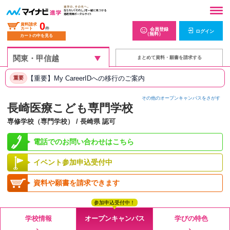
0
資料請求
カート
件
会員登録
ログイン
（無料）
カートの中を見る
まとめて資料・願書を請求する
【重要】My CareerIDへの移行のご案内
重要
その他のオープンキャンパスをさがす
長崎医療こども専門学校
専修学校（専門学校） / 長崎県 認可
電話でのお問い合わせはこちら
イベント参加申込受付中
資料や願書を請求できます
参加申込受付中！
学校情報
オープンキャンパス
学びの特色