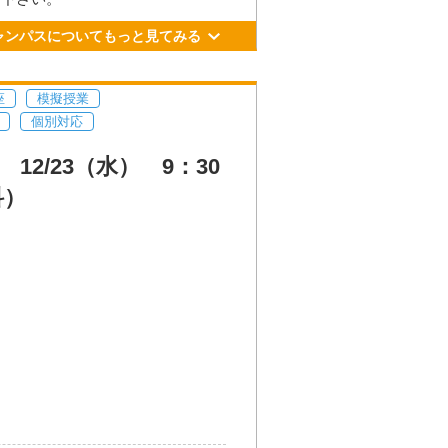
ル21番乗り場 川尻、宇土、松橋
ャンパスについてもっと見てみる
⾞、徒歩約3分
R豊肥線で「平成」駅下⾞、徒歩約8
座
模擬授業
個別対応
2/23（水） 9：30
科）
更新日： 2026.04.01