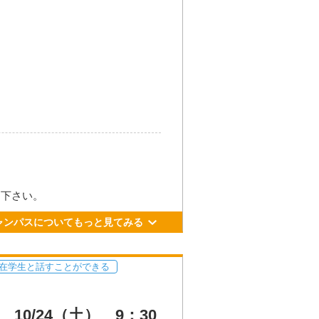
町481番地
加下さい。
ル21番乗り場 川尻、宇土、松橋
ャンパスについてもっと見てみる
⾞、徒歩約3分
R豊肥線で「平成」駅下⾞、徒歩約8
在学生と話すことができる
0/24（土） 9：30