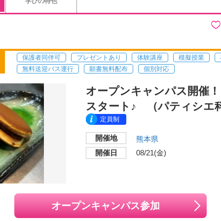
学びの特色
保護者同伴可
プレゼントあり
体験講座
模擬授業
無料送迎バス運行
願書無料配布
個別対応
オープンキャンパス開催！ 8
スタート♪ （パティシエ
定員制
開催地
熊本県
開催日
08/21(金)
オープンキャンパス参加