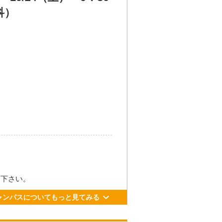
科）
更新日： 2026.04.01
町481番地
加下さい。
ル21番乗り場 川尻、宇土、松橋
ャンパスについてもっと見てみる
⾞、徒歩約3分
R豊肥線で「平成」駅下⾞、徒歩約8