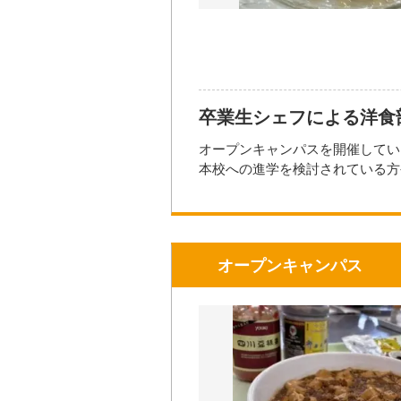
開催場所
卒業生シェフによる洋食
オープンキャンパスを開催してい
本校への進学を検討されている方
保護者の見学や、社会人の方、お
在校生がアシスタントも行います
服装も自由で、当日準備していた
★★★先着40名様です★★★
オープンキャンパス
詳しくは公式サイトをご覧ください
https://www.tokiwa-college.ac.jp/
熊本駅発・サクラマチ発の予約制
大き
【注意事項】
・マスクの着用は任意となります
・咳や発熱、倦怠感、腹痛など体
・スタッフはマスクを着用して対
参加方法・参加条件