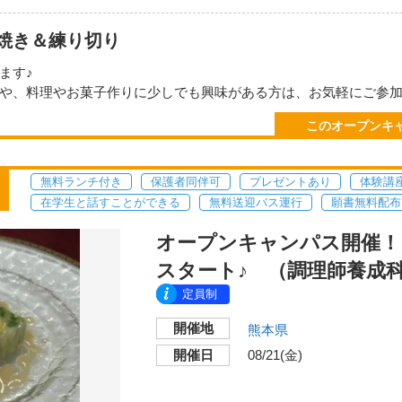
焼き＆練り切り
ます♪
や、料理やお菓子作りに少しでも興味がある方は、お気軽にご参
友達同同士の参加も大歓迎です！
このオープンキ
ので、「学生の生の声」を聞く事もできます。
だくものはありません。
無料ランチ付き
保護者同伴可
プレゼントあり
体験講
！↓↓↓
在学生と話すことができる
無料送迎バス運行
願書無料配布
送迎バスも運行中！
オープンキャンパス開催！ 8
スタート♪ （調理師養成
。
調がすぐれない方のご参加はお控え下さい。
定員制
応することもあります。
開催地
力をお願いいたします。
熊本県
開催日
08/21(金)
8月21日（金） １８：３０～