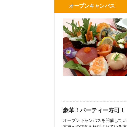
★★★先着40名様です★★★
お問い合わせ先
オープンキャンパス
詳しくは公式サイトをご覧ください
TEL: 096-364-5203
https://www.tokiwa-college.ac.jp/
FAX: 096-362-3041
熊本駅発・サクラマチ発の予約制
Mail:
info@tokiwa-college.ac.jp
大き
【注意事項】
・マスクの着用は任意となります
・咳や発熱、倦怠感、腹痛など体
・スタッフはマスクを着用して対
参加方法・参加条件
・手洗い、アルコール消毒のご協
★ホームページ、メール、お電話
・ホームページ
https://www.toki
開催日時
2026年10
・e-mail info@tokiwa-college.ac.
・TEL（096）364-5203 ※平日9
開催場所
＊参加費：無料
＊定員に限りがありますのでお受
【参加資格】
豪華！パーティー寿司！
＊調理師、パティシエ・ブランジ
＊本校へ興味をもっていただいて
オープンキャンパスを開催してい
＊比較検討中の方など
本校への進学を検討されている方