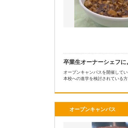
・手洗い、アルコール消毒のご協
★ホームページ、メール、お電話
・ホームページ
https://www.toki
開催日時
2026年0
・e-mail info@tokiwa-college.ac.
・TEL（096）364-5203 ※平日9
開催場所
＊参加費：無料
＊定員に限りがありますのでお受
【参加資格】
卒業生オーナーシェフに
＊調理師、パティシエ・ブランジ
＊本校へ興味をもっていただいて
オープンキャンパスを開催してい
＊比較検討中の方など
本校への進学を検討されている方
保護者の見学や、社会人の方、お
☆☆☆上記ボタンよりお申込みで
在校生がアシスタントも行います
服装も自由で、当日準備していた
★★★先着40名様です★★★
お問い合わせ先
オープンキャンパス
詳しくは公式サイトをご覧ください
TEL: 096-364-5203
https://www.tokiwa-college.ac.jp/
FAX: 096-362-3041
熊本駅発・サクラマチ発の予約制
Mail:
info@tokiwa-college.ac.jp
大き