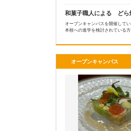
和菓子職人による どら
オープンキャンパスを開催してい
本校への進学を検討されている方
保護者の見学や、社会人の方、お
在校生がアシスタントも行います
服装も自由で、当日準備していた
★★★先着40名様です★★★
オープンキャンパス
詳しくは公式サイトをご覧ください
https://www.tokiwa-college.ac.jp/
熊本駅発・サクラマチ発の予約制
【注意事項】
・マスクの着用は任意となります
・咳や発熱、倦怠感、腹痛など体
・スタッフはマスクを着用して対
・手洗い、アルコール消毒のご協
開催日時
2026年0