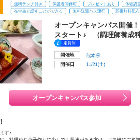
分
無料ランチ付き
保護者同伴可
プレゼントあり
体験講
！↓↓↓
在学生と話すことができる
無料送迎バス運行
願書無料配布
送迎バスも運行中！
オープンキャンパス開催！ 1
い地図で見る
スタート♪ （調理師養成
。
調がすぐれない方のご参加はお控え下さい。
定員制
応することもあります。
開催地
力をお願いいたします。
熊本県
にて参加予定日3日前までにお申し込みください。
開催日
11/21(土)
wa-college.ac.jp/
月24日
（土）
９：３０～
jp
：00～16：00
オープンキャンパス参加
本校
けできない場合もあります。あらかじめご了承下さい。
開催地
！
〒860-0815
ェなど「食」に関連したお仕事に興味がある方
熊本県熊本市中央区春竹
いる方
ます♪
や、料理やお菓子作りに少しでも興味がある方は、お気軽にご参