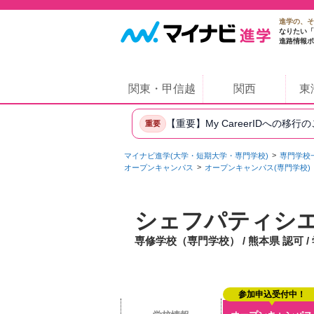
進学の、そ
なりたい「
進路情報ポ
関東・甲信越
関西
東
【重要】My CareerIDへの移行
重要
マイナビ進学(大学・短期大学・専門学校)
専門学校
オープンキャンパス
オープンキャンパス(専門学校)
シェフパティシ
専修学校（専門学校） / 熊本県 認可 /
参加申込受付中！