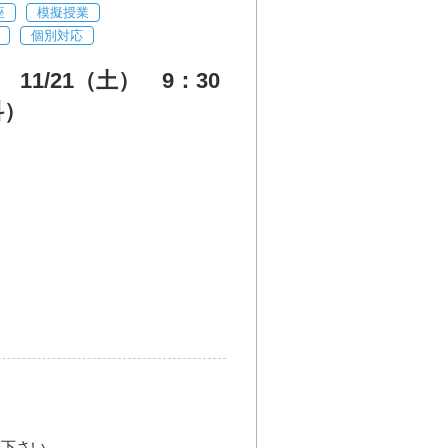
座
模擬授業
個別対応
1/21（土） 9：30
科）
更新日： 2026.04.01
町481番地
加下さい。