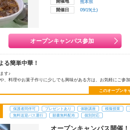
開催地
力をお願いいたします。
熊本県
にて参加予定日3日前までにお申し込みください。
開催日
09/19(土)
wa-college.ac.jp/
8月21日（金） １８：３０～
jp
：00～16：00
オープンキャンパス参加
本校
けできない場合もあります。あらかじめご了承下さい。
開催地
よる簡単中華！
〒860-0815
ェなど「食」に関連したお仕事に興味がある方
熊本県熊本市中央区春竹
いる方
ます♪
や、料理やお菓子作りに少しでも興味がある方は、お気軽にご参
交通機関・最寄り駅
友達同同士の参加も大歓迎です！
●熊本桜町バスターミナ
このオープンキ
きます☆☆☆
ので、「学生の生の声」を聞く事もできます。
方面「世安町」バス停下
だくものはありません。
●JR「熊本」駅からJ
分
保護者同伴可
プレゼントあり
体験講座
模擬授業
！↓↓↓
無料送迎バス運行
願書無料配布
個別対応
送迎バスも運行中！
オープンキャンパス開催！ 1
い地図で見る