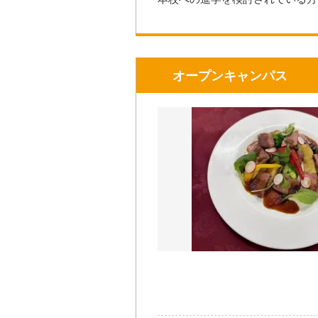
保護者の見学や、社会人の方、お
☆☆☆上記ボタンよりお申込みで
在校生がアシスタントも行います
服装も自由で、当日準備していた
★★★先着40名様です★★★
お問い合わせ先
オープンキャンパス
詳しくは公式サイトをご覧ください
TEL: 096-364-5203
https://www.tokiwa-college.ac.jp/
FAX: 096-362-3041
熊本駅発・サクラマチ発の予約制
Mail:
info@tokiwa-college.ac.jp
大き
【注意事項】
・マスクの着用は任意となります
・咳や発熱、倦怠感、腹痛など体
・スタッフはマスクを着用して対
参加方法・参加条件
・手洗い、アルコール消毒のご協
★ホームページ、メール、お電話
・ホームページ
https://www.toki
開催日時
2026年11
・e-mail info@tokiwa-college.ac.
・TEL（096）364-5203 ※平日9
開催場所
＊参加費：無料
＊定員に限りがありますのでお受