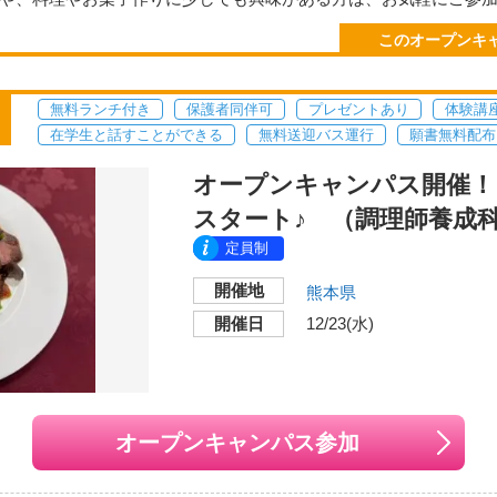
交通機関・最寄り駅
友達同同士の参加も大歓迎です！
●熊本桜町バスターミナ
このオープンキ
きます☆☆☆
ので、「学生の生の声」を聞く事もできます。
方面「世安町」バス停下
だくものはありません。
●JR「熊本」駅からJ
分
無料ランチ付き
保護者同伴可
プレゼントあり
体験講
！↓↓↓
在学生と話すことができる
無料送迎バス運行
願書無料配布
送迎バスも運行中！
オープンキャンパス開催！ 1
い地図で見る
スタート♪ （調理師養成
。
調がすぐれない方のご参加はお控え下さい。
定員制
応することもあります。
開催地
力をお願いいたします。
熊本県
にて参加予定日3日前までにお申し込みください。
開催日
12/23(水)
wa-college.ac.jp/
月21日
（土）
９：３０～
jp
：00～16：00
オープンキャンパス参加
本校
けできない場合もあります。あらかじめご了承下さい。