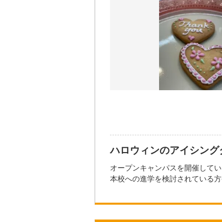
【注意事項】
・マスクの着用は任意となります
・咳や発熱、倦怠感、腹痛など体
・スタッフはマスクを着用して対
参加方法・参加条件
・手洗い、アルコール消毒のご協
★ホームページ、メール、お電話
・ホームページ
https://www.toki
開催日時
2026年09
・e-mail info@tokiwa-college.ac.
・TEL（096）364-5203 ※平日9
開催場所
＊参加費：無料
＊定員に限りがありますのでお受
【参加資格】
ハロウィンのアイシング
＊調理師、パティシエ・ブランジ
＊本校へ興味をもっていただいて
オープンキャンパスを開催してい
＊比較検討中の方など
本校への進学を検討されている方
保護者の見学や、社会人の方、お
☆☆☆上記ボタンよりお申込みで
在校生がアシスタントも行います
服装も自由で、当日準備していた