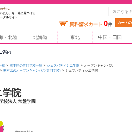
の先へ。
わたし」を一緒に見つける
ータルサイト
0
カートの
資料請求カート
件
海・北陸
北海道
東北
中国・四国
のご案内
一覧
熊本県の専門学校一覧
シェフパティシエ学院
オープンキャンパス
熊本県のオープンキャンパス(専門学校)
シェフパティシエ学院
エ学院
 学校法人 常盤学園