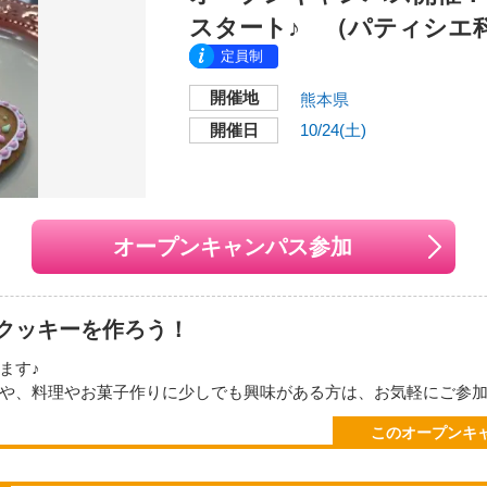
スタート♪ （パティシエ
。
調がすぐれない方のご参加はお控え下さい。
定員制
応することもあります。
開催地
力をお願いいたします。
熊本県
にて参加予定日3日前までにお申し込みください。
開催日
10/24(土)
wa-college.ac.jp/
月19日
（土）
９：３０～
jp
：00～16：00
オープンキャンパス参加
本校
けできない場合もあります。あらかじめご了承下さい。
開催地
クッキーを作ろう！
〒860-0815
ェなど「食」に関連したお仕事に興味がある方
熊本県熊本市中央区春竹
いる方
ます♪
や、料理やお菓子作りに少しでも興味がある方は、お気軽にご参
交通機関・最寄り駅
友達同同士の参加も大歓迎です！
●熊本桜町バスターミナ
このオープンキ
きます☆☆☆
ので、「学生の生の声」を聞く事もできます。
方面「世安町」バス停下
だくものはありません。
●JR「熊本」駅からJ