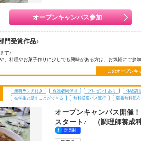
オープンキャンパス参加
本校
開催地
部門受賞作品♪
〒860-0815
熊本県熊本市中央区春竹
ます♪
や、料理やお菓子作りに少しでも興味がある方は、お気軽にご参
交通機関・最寄り駅
友達同同士の参加も大歓迎です！
●熊本桜町バスターミナ
このオープンキ
ので、「学生の生の声」を聞く事もできます。
方面「世安町」バス停下
だくものはありません。
●JR「熊本」駅からJ
分
無料ランチ付き
保護者同伴可
プレゼントあり
体験講
！↓↓↓
在学生と話すことができる
無料送迎バス運行
願書無料配布
送迎バスも運行中！
オープンキャンパス開催！ 9
い地図で見る
スタート♪ （調理師養成
。
調がすぐれない方のご参加はお控え下さい。
定員制
応することもあります。