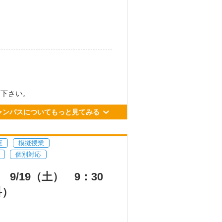
町481番地
加下さい。
ル21番乗り場 川尻、宇土、松橋
ャンパスについてもっと見てみる
⾞、徒歩約3分
R豊肥線で「平成」駅下⾞、徒歩約8
座
模擬授業
個別対応
/19（土） 9：30
科）