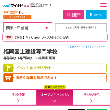
0
資料請求
カート
件
会員登録
ログイン
（無料）
カートの中を見る
まとめて資料・願書を請求する
【重要】My CareerIDへの移行のご案内
重要
その他のオープンキャンパスをさがす
福岡国土建設専門学校
専修学校（専門学校） / 福岡県 認可
イベント参加申込受付中
資料や願書を請求できます
参加申込受付中！
学校情報
オープンキャンパス
学びの特色