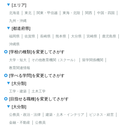
[エリア]
北海道
東北
関東・甲信越
東海・北陸
関西
中国・四国
九州・沖縄
[都道府県]
福岡県
佐賀県
長崎県
熊本県
大分県
宮崎県
鹿児島県
沖縄県
[学校の種類]を変更してさがす
大学・短大
その他教育機関（スクール）
留学関係機関
教育関連情報
[学べる学問]を変更してさがす
[大分類]
工学・建築
土木工学
[目指せる職種]を変更してさがす
[大分類]
公務員・政治・法律
建築・土木・インテリア
ビジネス・経営
金融・不動産
公務員