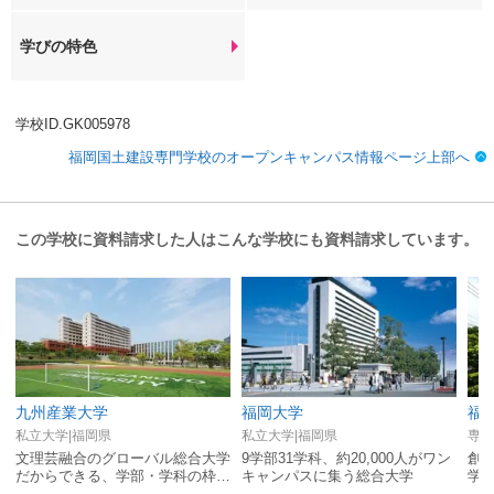
学びの特色
学校ID.GK005978
福岡国土建設専門学校のオープンキャンパス情報ページ上部へ
この学校に資料請求した人はこんな学校にも資料請求しています。
九州産業大学
福岡大学
福
私立大学|福岡県
私立大学|福岡県
専修
文理芸融合のグローバル総合大学
9学部31学科、約20,000人がワン
創
だからできる、学部・学科の枠を
キャンパスに集う総合大学
学
超えた学びによるプロジェクトが