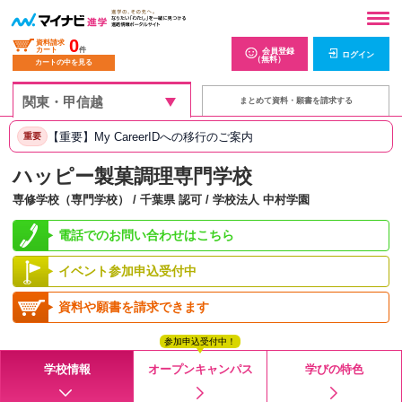
0
資料請求
カート
件
会員登録
ログイン
（無料）
カートの中を見る
まとめて資料・願書を請求する
【重要】My CareerIDへの移行のご案内
重要
ハッピー製菓調理専門学校
専修学校（専門学校） / 千葉県 認可 / 学校法人 中村学園
電話でのお問い合わせはこちら
イベント参加申込受付中
資料や願書を請求できます
参加申込受付中！
学校情報
オープンキャンパス
学びの特色