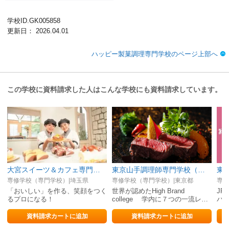
学校ID.GK005858
更新日： 2026.04.01
ハッピー製菓調理専門学校のページ上部へ
この学校に資料請求した人はこんな学校にも資料請求しています。
大宮スイーツ＆カフェ専門学校
東京山手調理師専門学校（日本料理・西洋料理・中国料理・製菓・カフェ）
東
専修学校（専門学校）|埼玉県
専修学校（専門学校）|東京都
専修
「おいしい」を作る、笑顔をつく
世界が認めたHigh Brand
JR
るプロになる！
college 学内に７つの一流レス
パ
トランがある学校
即
資料請求カートに追加
資料請求カートに追加