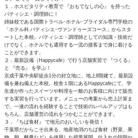
１．ホスピタリティ教育で 『おもてなしの心』 を持った
パティシエ・調理師に！
姉妹校である国際トラベル･ホテル･ブライダル専門学校の
「ホテル科 パティシエ･ヴァンドゥーズコース」からスタ
ートした本校。パティシエ・調理師としての知識・技術だ
けでなく、ホテルでも通用する一流の接客まで身に着ける
ことができます。
２．最新設備（Happycafe）で行う店舗実習で 『つくる』
と 『売る』 を学ぶ！
京成千葉中央駅徒歩1分の好立地に、地上8階建て、最新設
備を兼ね備えた本校。校舎１階にあるHappycafeにて、学
生達が作ったスイーツや料理を一般のお客様に向けて販売
する実習を行っています。メニューの考案から売上計算ま
で、一連の流れを経験することで技術のレベルアップはも
ちろん、店舗運営の流れをつかむことができます。
３．『ちば食材』 で地元のおいしいを発信！
千葉県だからこそ出来る、地産地消のちば食材（野菜、果
物、卵、酪農など）を使用した授業展開。仕入れの段階か