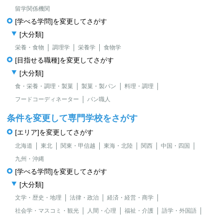
留学関係機関
[学べる学問]を変更してさがす
[大分類]
栄養・食物
調理学
栄養学
食物学
[目指せる職種]を変更してさがす
[大分類]
食・栄養・調理・製菓
製菓・製パン
料理・調理
フードコーディネーター
パン職人
条件を変更して専門学校をさがす
[エリア]を変更してさがす
北海道
東北
関東・甲信越
東海・北陸
関西
中国・四国
九州・沖縄
[学べる学問]を変更してさがす
[大分類]
文学・歴史・地理
法律・政治
経済・経営・商学
社会学・マスコミ・観光
人間・心理
福祉・介護
語学・外国語