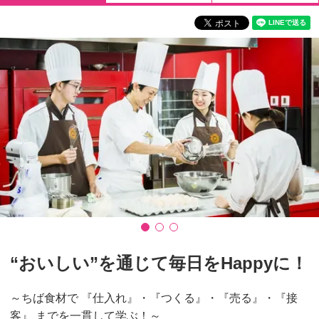
“おいしい”を通じて毎日をHappyに！
～ちば食材で 『仕入れ』・『つくる』・『売る』・『接
客』 までを一貫して学ぶ！～