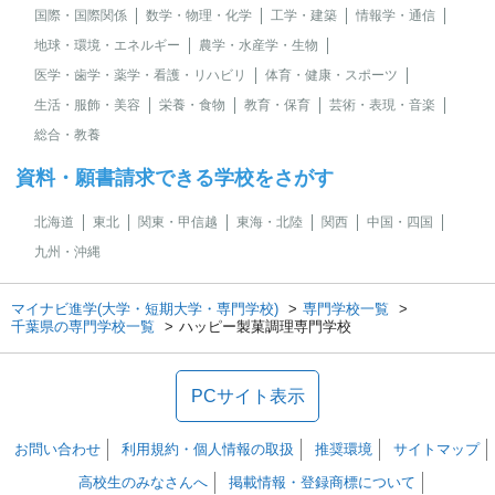
国際・国際関係
数学・物理・化学
工学・建築
情報学・通信
地球・環境・エネルギー
農学・水産学・生物
医学・歯学・薬学・看護・リハビリ
体育・健康・スポーツ
生活・服飾・美容
栄養・食物
教育・保育
芸術・表現・音楽
総合・教養
資料・願書請求できる学校をさがす
北海道
東北
関東・甲信越
東海・北陸
関西
中国・四国
九州・沖縄
マイナビ進学(大学・短期大学・専門学校)
専門学校一覧
千葉県の専門学校一覧
ハッピー製菓調理専門学校
PCサイト表示
お問い合わせ
利用規約・個人情報の取扱
推奨環境
サイトマップ
高校生のみなさんへ
掲載情報・登録商標について