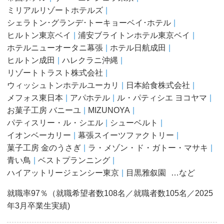
ミリアルリゾートホテルズ
シェラトン･グランデ･トーキョーベイ･ホテル
ヒルトン東京ベイ
浦安ブライトンホテル東京ベイ
ホテルニューオータニ幕張
ホテル日航成田
ヒルトン成田
ハレクラニ沖縄
リゾートトラスト株式会社
ウィッシュトンホテルユーカリ
日本給食株式会社
メフォス東日本
アパホテル
ル・パティシエ ヨコヤマ
お菓子工房 バニーユ
MIZUNOYA
パティスリー・ル・シエル
シューベルト
イオンベーカリー
幕張スイーツファクトリー
菓子工房 金のうさぎ
ラ・メゾン・ド・ガトー・マサキ
青い鳥
ベストプランニング
ハイアットリージェンシー東京
目黒雅叙園
…など
就職率97％（就職希望者数108名／就職者数105名／2025
年3月卒業生実績)