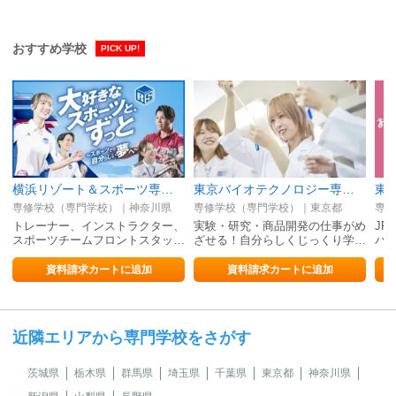
おすすめ学校
PICK UP!
横浜リゾート＆スポーツ専門学校
東京バイオテクノロジー専門学校
東
専修学校（専門学校）｜神奈川県
専修学校（専門学校）｜東京都
専修
トレーナー、インストラクター、
実験・研究・商品開発の仕事がめ
JR
スポーツチームフロントスタッ…
ざせる！自分らしくじっくり学…
パ
資料請求カートに追加
資料請求カートに追加
近隣エリアから専門学校をさがす
茨城県
栃木県
群馬県
埼玉県
千葉県
東京都
神奈川県