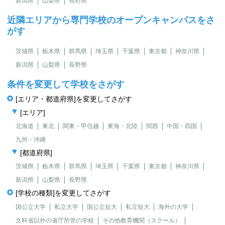
新潟県
山梨県
長野県
近隣エリアから専門学校のオープンキャンパスをさ
がす
茨城県
栃木県
群馬県
埼玉県
千葉県
東京都
神奈川県
新潟県
山梨県
長野県
条件を変更して学校をさがす
[エリア・都道府県]を変更してさがす
[エリア]
北海道
東北
関東・甲信越
東海・北陸
関西
中国・四国
九州・沖縄
[都道府県]
茨城県
栃木県
群馬県
埼玉県
千葉県
東京都
神奈川県
新潟県
山梨県
長野県
[学校の種類]を変更してさがす
国公立大学
私立大学
国公立短大
私立短大
海外の大学
文科省以外の省庁所管の学校
その他教育機関（スクール）