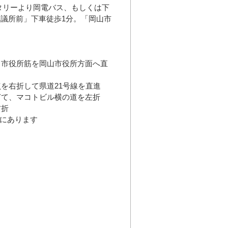
タリーより岡電バス、もしくは下
議所前」下車徒歩1分。「岡山市
ら、市役所筋を岡山市役所方面へ直
点を右折して県道21号線を直進
過ぎて、マコトビル横の道を左折
右折
手にあります