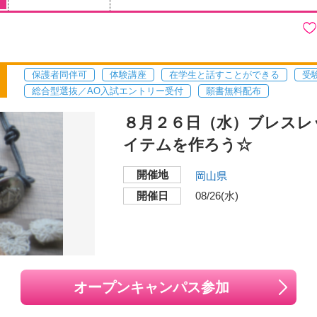
保護者同伴可
体験講座
在学生と話すことができる
受
総合型選抜／AO入試エントリー受付
願書無料配布
８月２６日（水）ブレスレ
イテムを作ろう☆
開催地
岡山県
開催日
08/26(水)
オープンキャンパス参加