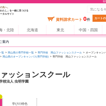
専
の先へ。
わたし」を一緒に見つける
ータルサイト
0
カートの
資料請求カート
件
海・北陸
北海道
東北
中国・四国
のご案内
一覧
岡山県の専門学校一覧
専門学校 岡山ファッションスクール
オープンキャン
岡山県のオープンキャンパス(専門学校)
専門学校 岡山ファッションスクール
ファッションスクール
 学校法人 虫明学園
学びの特色