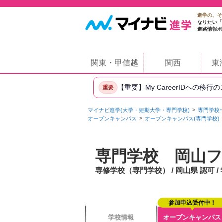
進学の、そ
なりたい「
進路情報ポ
関東・甲信越
関西
東
【重要】My CareerIDへの移行
重要
マイナビ進学(大学・短期大学・専門学校)
専門学校
オープンキャンパス
オープンキャンパス(専門学校)
専門学校 岡山
専修学校（専門学校） / 岡山県 認可 /
参加申込受付中！
学校情報
オープンキャンパス