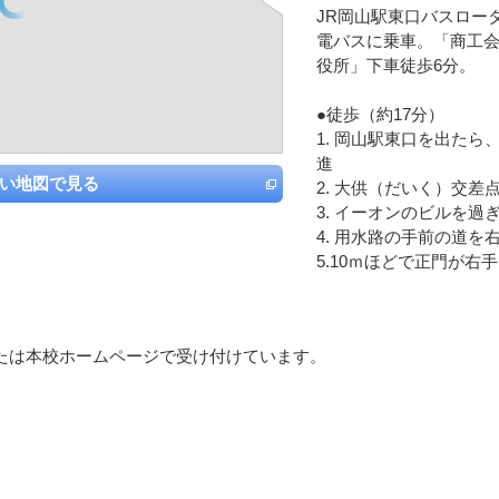
JR岡山駅東口バスロー
電バスに乗車。「商工会
役所」下車徒歩6分。
●徒歩（約17分）
1. 岡山駅東口を出た
進
い地図で見る
2. 大供（だいく）交差
3. イーオンのビルを
4. 用水路の手前の道を
5.10ｍほどで正門が右
たは本校ホームページで受け付けています。