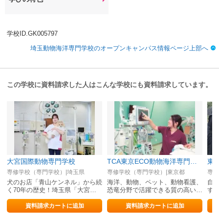
学校ID.GK005797
埼玉動物海洋専門学校のオープンキャンパス情報ページ上部へ
この学校に資料請求した人はこんな学校にも資料請求しています。
大宮国際動物専門学校
TCA東京ECO動物海洋専門学校
東
専修学校（専門学校）|埼玉県
専修学校（専門学校）|東京都
専修
犬のお店「青山ケンネル」から続
海洋、動物、ペット、動物看護、
自
く70年の歴史！埼玉県「大宮」
恐竜分野で活躍できる質の高い人
す
で動物と飼主を笑顔にできるプロ
材を育成する動物の総合校！
を目指そう
資料請求カートに追加
資料請求カートに追加