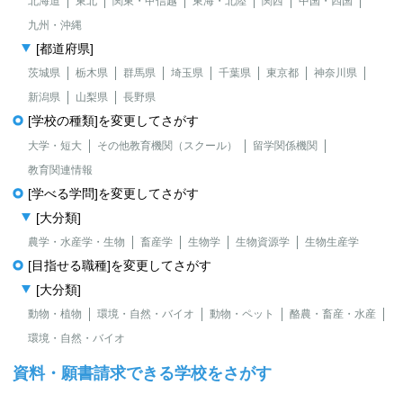
北海道
東北
関東・甲信越
東海・北陸
関西
中国・四国
九州・沖縄
[都道府県]
茨城県
栃木県
群馬県
埼玉県
千葉県
東京都
神奈川県
新潟県
山梨県
長野県
[学校の種類]を変更してさがす
大学・短大
その他教育機関（スクール）
留学関係機関
教育関連情報
[学べる学問]を変更してさがす
[大分類]
農学・水産学・生物
畜産学
生物学
生物資源学
生物生産学
[目指せる職種]を変更してさがす
[大分類]
動物・植物
環境・自然・バイオ
動物・ペット
酪農・畜産・水産
環境・自然・バイオ
資料・願書請求できる学校をさがす