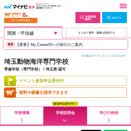
0
資料請求
カート
件
会員登録
ログイン
（無料）
カートの中を見る
まとめて資料・願書を請求する
【重要】My CareerIDへの移行のご案内
重要
その他のオープンキャンパスをさがす
埼玉動物海洋専門学校
専修学校（専門学校） / 埼玉県 認可
イベント参加申込受付中
資料や願書を請求できます
参加申込受付中！
学校情報
学校説明会
学びの特色