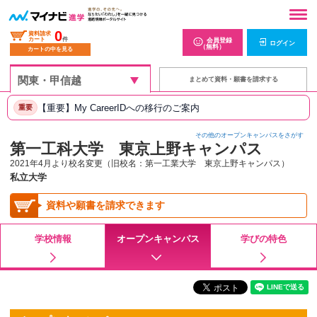
0
資料請求
カート
件
会員登録
ログイン
（無料）
カートの中を見る
まとめて資料・願書を請求する
【重要】My CareerIDへの移行のご案内
重要
その他のオープンキャンパスをさがす
第一工科大学 東京上野キャンパス
2021年4月より校名変更（旧校名：第一工業大学 東京上野キャンパス）
私立大学
資料や願書を請求できます
学校情報
オープンキャンパス
学びの特色