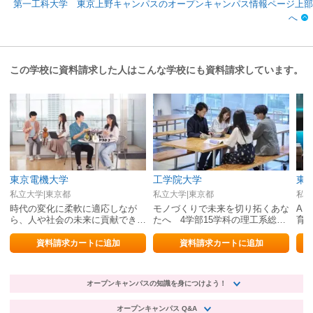
第一工科大学 東京上野キャンパスのオープンキャンパス情報ページ上部
へ
この学校に資料請求した人はこんな学校にも資料請求しています。
東京電機大学
工学院大学
東
私立大学|東京都
私立大学|東京都
私立
時代の変化に柔軟に適応しなが
モノづくりで未来を切り拓くあな
AI
ら、人や社会の未来に貢献できる
たへ 4学部15学科の理工系総合
育
技術者を育成
大学
学
資料請求カートに追加
資料請求カートに追加
オープンキャンパスの知識を身につけよう！
オープンキャンパス Q&A