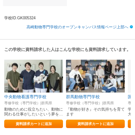
学校ID.GK005324
高崎動物専門学校のオープンキャンパス情報ページ上部へ
この学校に資料請求した人はこんな学校にも資料請求しています。
中央動物看護専門学校
群馬動物専門学校
国
専修学校（専門学校）|群馬県
専修学校（専門学校）|群馬県
専修
動物のために役立ちたい、動物に
『動物が好き』その気持ちを育て
学
関わる仕事がしたいという夢を叶
ます
大
え、即戦力で活躍できる人材を育
成してます
資料請求カートに追加
資料請求カートに追加