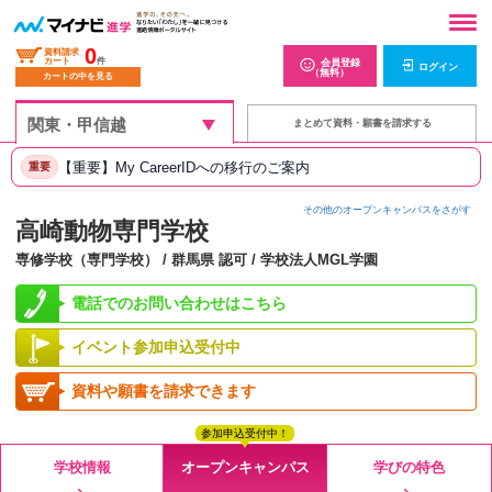
0
資料請求
カート
件
会員登録
ログイン
（無料）
カートの中を見る
まとめて資料・願書を請求する
【重要】My CareerIDへの移行のご案内
重要
その他のオープンキャンパスをさがす
高崎動物専門学校
専修学校（専門学校） / 群馬県 認可 / 学校法人MGL学園
電話でのお問い合わせはこちら
イベント参加申込受付中
資料や願書を請求できます
参加申込受付中！
学校情報
オープンキャンパス
学びの特色