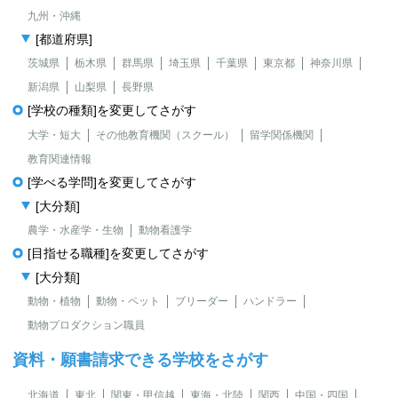
九州・沖縄
[都道府県]
茨城県
栃木県
群馬県
埼玉県
千葉県
東京都
神奈川県
新潟県
山梨県
長野県
[学校の種類]を変更してさがす
大学・短大
その他教育機関（スクール）
留学関係機関
教育関連情報
[学べる学問]を変更してさがす
[大分類]
農学・水産学・生物
動物看護学
[目指せる職種]を変更してさがす
[大分類]
動物・植物
動物・ペット
ブリーダー
ハンドラー
動物プロダクション職員
資料・願書請求できる学校をさがす
北海道
東北
関東・甲信越
東海・北陸
関西
中国・四国