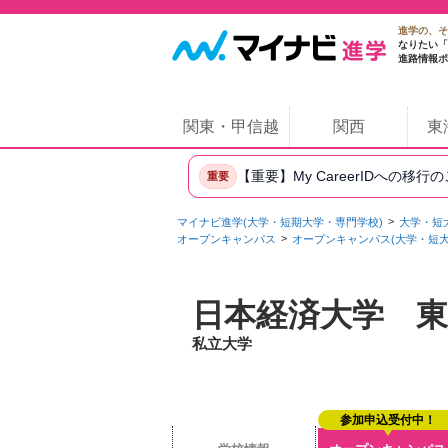
進学の、そ
なりたい「
進路情報ポ
関東・甲信越
関西
東
【重要】My CareerIDへの移行
重要
マイナビ進学(大学・短期大学・専門学校)
大学・短
オープンキャンパス
オープンキャンパス(大学・短大
日本経済大学 
私立大学
参加申込受付中！