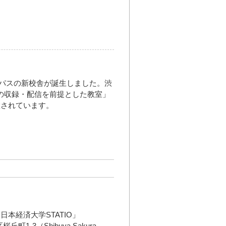
キャンパスの新校舎が誕生しました。渋
ツの収録・配信を前提とした教室」
置されています。
本経済大学STATIO」
丘町1-3（Shibuya Sakura