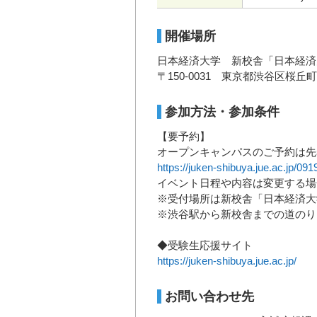
開催場所
日本経済大学 新校舎「日本経済大
〒150-0031 東京都渋谷区桜丘町1-3 S
参加方法・参加条件
【要予約】
オープンキャンパスのご予約は先
https://juken-shibuya.jue.ac.jp/0
イベント日程や内容は変更する場
※受付場所は新校舎「日本経済大学STATI
※渋谷駅から新校舎までの道のり
◆受験生応援サイト
https://juken-shibuya.jue.ac.jp/
お問い合わせ先