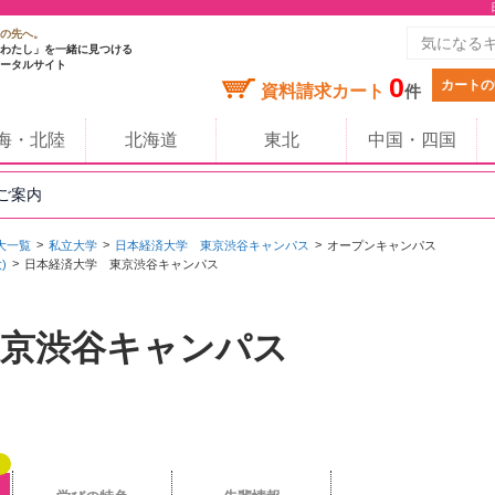
の先へ。
わたし」を一緒に見つける
ータルサイト
0
カートの
資料請求カート
件
海・北陸
北海道
東北
中国・四国
のご案内
大一覧
私立大学
日本経済大学 東京渋谷キャンパス
オープンキャンパス
)
日本経済大学 東京渋谷キャンパス
東京渋谷キャンパス