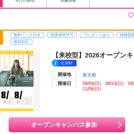
学びの特色
先輩情報
無料ランチ付き
保護者同伴可
プレゼントあり
模擬授
個別対応
【来校型】2026オープン
定員制
開催地
東京都
開催日
08/09(日)
08/23(日)
09
11/08(日)
オープンキャンパス参加