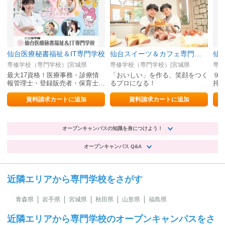
仙台医療秘書福祉＆IT専門学校
仙台スイーツ＆カフェ専門学校
仙
専修学校（専門学校）|宮城県
専修学校（専門学校）|宮城県
専修
最大17資格！医療事務・診療情
「おいしい」を作る、笑顔をつく
９
報管理士・登録販売者・保育士・
るプロになる！
持
介護福祉士・WEBデザイナーの
幼
就職に強い
目
資料請求カートに追加
資料請求カートに追加
オープンキャンパスの知識を身につけよう！
オープンキャンパス Q&A
近隣エリアから専門学校をさがす
青森県
岩手県
宮城県
秋田県
山形県
福島県
近隣エリアから専門学校のオープンキャンパスをさ