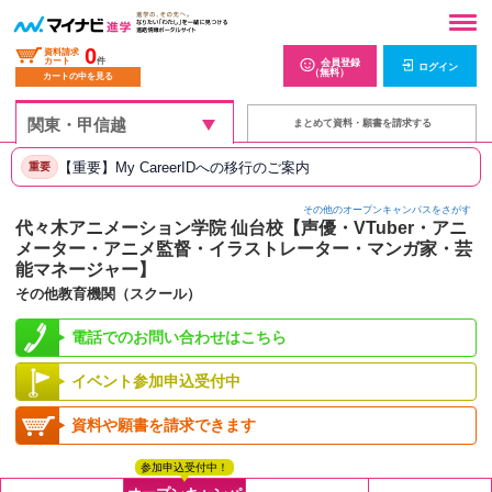
0
資料請求
カート
件
会員登録
ログイン
（無料）
カートの中を見る
まとめて資料・願書を請求する
【重要】My CareerIDへの移行のご案内
重要
その他のオープンキャンパスをさがす
代々木アニメーション学院 仙台校【声優・VTuber・アニ
メーター・アニメ監督・イラストレーター・マンガ家・芸
能マネージャー】
その他教育機関（スクール）
電話でのお問い合わせはこちら
イベント参加申込受付中
資料や願書を請求できます
参加申込受付中！