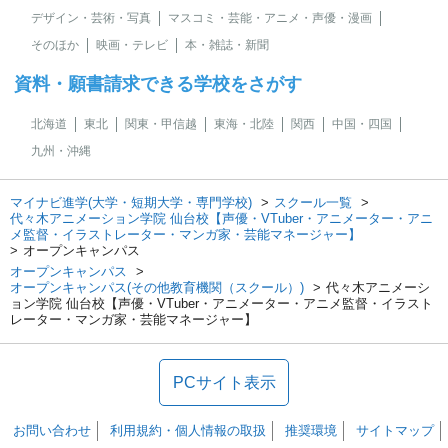
デザイン・芸術・写真
マスコミ・芸能・アニメ・声優・漫画
そのほか
映画・テレビ
本・雑誌・新聞
資料・願書請求できる学校をさがす
北海道
東北
関東・甲信越
東海・北陸
関西
中国・四国
九州・沖縄
マイナビ進学(大学・短期大学・専門学校)
スクール一覧
代々木アニメーション学院 仙台校【声優・VTuber・アニメーター・アニ
メ監督・イラストレーター・マンガ家・芸能マネージャー】
オープンキャンパス
オープンキャンパス
オープンキャンパス(その他教育機関（スクール）)
代々木アニメーシ
ョン学院 仙台校【声優・VTuber・アニメーター・アニメ監督・イラスト
レーター・マンガ家・芸能マネージャー】
PCサイト表示
お問い合わせ
利用規約・個人情報の取扱
推奨環境
サイトマップ