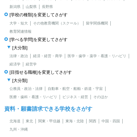
新潟県
山梨県
長野県
[学校の種類]を変更してさがす
大学・短大
その他教育機関（スクール）
留学関係機関
教育関連情報
[学べる学問]を変更してさがす
[大分類]
法律・政治
経済・経営・商学
医学・歯学・薬学・看護・リハビリ
経済学
経営学
[目指せる職種]を変更してさがす
[大分類]
公務員・政治・法律
自動車・航空・船舶・鉄道・宇宙
医療・歯科・看護・リハビリ
ビジネス・経営
そのほか
資料・願書請求できる学校をさがす
北海道
東北
関東・甲信越
東海・北陸
関西
中国・四国
九州・沖縄