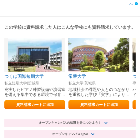
へ
この学校に資料請求した人はこんな学校にも資料請求しています。
つくば国際短期大学
常磐大学
つ
私立短期大学|茨城県
私立大学|茨城県
専修
充実したピアノ練習設備や演習室
地域社会の課題や人とのつながり
パ
を備える集中できる環境で保育・
を重視した学び「実学」により、
ド
幼児教育を学ぼう！
実践的な力を身につけ未来を切り
を
拓く
資料請求カートに追加
資料請求カートに追加
オープンキャンパスの知識を身につけよう！
オープンキャンパス Q&A