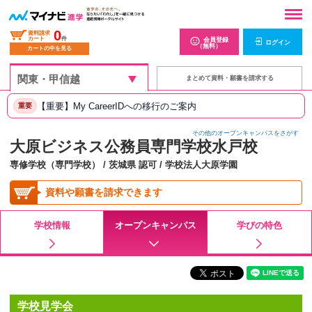
0
資料請求
カート
件
会員登録
ログイン
（無料）
カートの中を見る
まとめて資料・願書を請求する
【重要】My CareerIDへの移行のご案内
重要
その他のオープンキャンパスをさがす
大原ビジネス公務員専門学校水戸校
専修学校（専門学校） / 茨城県 認可 / 学校法人大原学園
資料や願書を請求できます
学校情報
オープンキャンパス
学びの特色
学校見学会