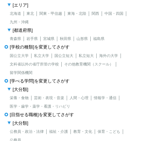
[エリア]
北海道
東北
関東・甲信越
東海・北陸
関西
中国・四国
九州・沖縄
[都道府県]
青森県
岩手県
宮城県
秋田県
山形県
福島県
[学校の種類]を変更してさがす
国公立大学
私立大学
国公立短大
私立短大
海外の大学
文科省以外の省庁所管の学校
その他教育機関（スクール）
留学関係機関
[学べる学問]を変更してさがす
[大分類]
栄養・食物
芸術・表現・音楽
人間・心理
情報学・通信
医学・歯学・薬学・看護・リハビリ
[目指せる職種]を変更してさがす
[大分類]
公務員・政治・法律
福祉・介護
教育・文化
保育・こども
公務員