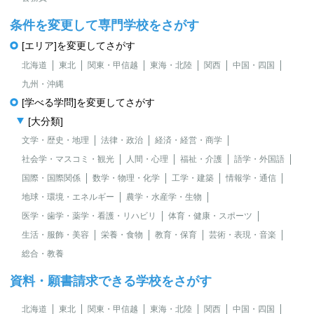
条件を変更して専門学校をさがす
[エリア]を変更してさがす
北海道
東北
関東・甲信越
東海・北陸
関西
中国・四国
九州・沖縄
[学べる学問]を変更してさがす
[大分類]
文学・歴史・地理
法律・政治
経済・経営・商学
社会学・マスコミ・観光
人間・心理
福祉・介護
語学・外国語
国際・国際関係
数学・物理・化学
工学・建築
情報学・通信
地球・環境・エネルギー
農学・水産学・生物
医学・歯学・薬学・看護・リハビリ
体育・健康・スポーツ
生活・服飾・美容
栄養・食物
教育・保育
芸術・表現・音楽
総合・教養
資料・願書請求できる学校をさがす
北海道
東北
関東・甲信越
東海・北陸
関西
中国・四国