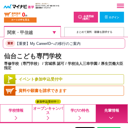
0
資料請求
カート
件
会員登録
ログイン
（無料）
カートの中を見る
まとめて資料・願書を請求する
【重要】My CareerIDへの移行のご案内
重要
仙台こども専門学校
専修学校（専門学校） / 宮城県 認可 / 学校法人三幸学園 / 厚生労働大臣
指定
イベント参加申込受付中
資料や願書を請求できます
参加申込受付中！
オープンキャンパ
学校情報
学びの特色
先輩情報
ス