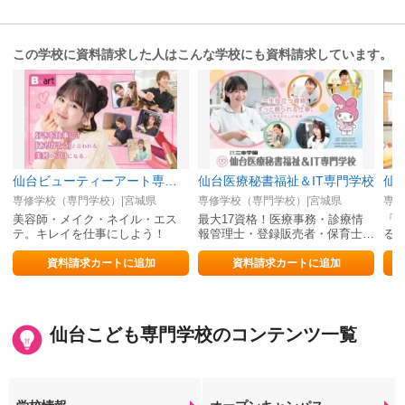
この学校に資料請求した人はこんな学校にも資料請求しています。
仙台ビューティーアート専門学校
仙台医療秘書福祉＆IT専門学校
専修学校（専門学校）|宮城県
専修学校（専門学校）|宮城県
専修
美容師・メイク・ネイル・エス
最大17資格！医療事務・診療情
「
テ。キレイを仕事にしよう！
報管理士・登録販売者・保育士・
る
介護福祉士・WEBデザイナーの
就職に強い
資料請求カートに追加
資料請求カートに追加
仙台こども専門学校のコンテンツ一覧