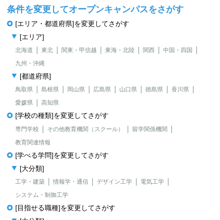
条件を変更してオープンキャンパスをさがす
[エリア・都道府県]を変更してさがす
[エリア]
北海道
東北
関東・甲信越
東海・北陸
関西
中国・四国
九州・沖縄
[都道府県]
鳥取県
島根県
岡山県
広島県
山口県
徳島県
香川県
愛媛県
高知県
[学校の種類]を変更してさがす
専門学校
その他教育機関（スクール）
留学関係機関
教育関連情報
[学べる学問]を変更してさがす
[大分類]
工学・建築
情報学・通信
デザイン工学
電気工学
システム・制御工学
[目指せる職種]を変更してさがす