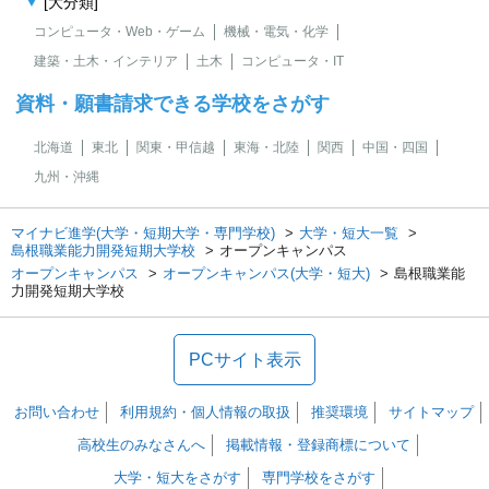
[大分類]
コンピュータ・Web・ゲーム
機械・電気・化学
建築・土木・インテリア
土木
コンピュータ・IT
資料・願書請求できる学校をさがす
北海道
東北
関東・甲信越
東海・北陸
関西
中国・四国
九州・沖縄
マイナビ進学(大学・短期大学・専門学校)
大学・短大一覧
島根職業能力開発短期大学校
オープンキャンパス
オープンキャンパス
オープンキャンパス(大学・短大)
島根職業能
力開発短期大学校
PCサイト表示
お問い合わせ
利用規約・個人情報の取扱
推奨環境
サイトマップ
高校生のみなさんへ
掲載情報・登録商標について
大学・短大をさがす
専門学校をさがす