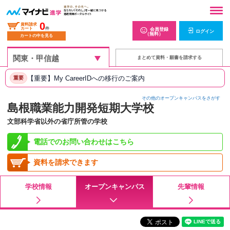
0
資料請求
カート
件
会員登録
ログイン
（無料）
カートの中を見る
まとめて資料・願書を請求する
【重要】My CareerIDへの移行のご案内
重要
その他のオープンキャンパスをさがす
島根職業能力開発短期大学校
文部科学省以外の省庁所管の学校
電話でのお問い合わせはこちら
資料を請求できます
学校情報
オープンキャンパス
先輩情報