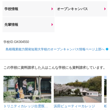
学校情報
オープンキャンパス
先輩情報
学校ID.GK004550
島根職業能力開発短期大学校のオープンキャンパス情報ページ上部へ
この学校に資料請求した人はこんな学校にも資料請求しています。
トリニティカレッジ出雲医療福祉専門学校
浜田ビューティーカレッジ
松