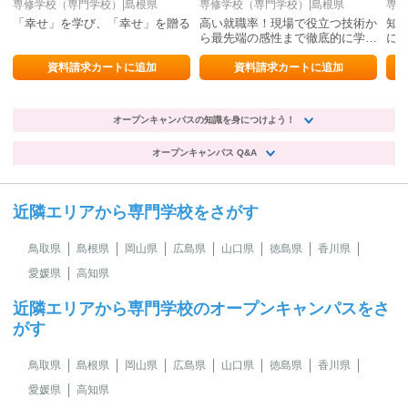
専修学校（専門学校）|島根県
専修学校（専門学校）|島根県
専修
「幸せ」を学び、「幸せ」を贈る
高い就職率！現場で役立つ技術か
知
ら最先端の感性まで徹底的に学べ
に
ます。
を
資料請求カートに追加
資料請求カートに追加
オープンキャンパスの知識を身につけよう！
オープンキャンパス Q&A
近隣エリアから専門学校をさがす
鳥取県
島根県
岡山県
広島県
山口県
徳島県
香川県
愛媛県
高知県
近隣エリアから専門学校のオープンキャンパスをさ
がす
鳥取県
島根県
岡山県
広島県
山口県
徳島県
香川県
愛媛県
高知県