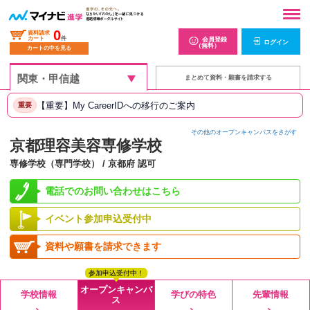
0
資料請求
カート
件
会員登録
ログイン
（無料）
カートの中を見る
まとめて資料・願書を請求する
【重要】My CareerIDへの移行のご案内
重要
その他のオープンキャンパスをさがす
京都理容美容専修学校
専修学校（専門学校） / 京都府 認可
電話でのお問い合わせはこちら
イベント参加申込受付中
資料や願書を請求できます
参加申込受付中！
オープンキャンパ
学校情報
学びの特色
先輩情報
ス