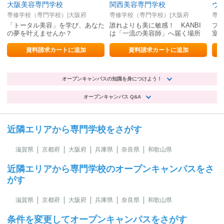
大阪美容専門学校
関西美容専門学校
専修学校（専門学校）|大阪府
専修学校（専門学校）|大阪府
専修
「トータル美容」を学び、あなた
誰れよりも美に敏感！ KANBI
プ
の夢を叶えませんか？
は「一流の美容師」へ届く場所
室
自
資料請求カートに追加
資料請求カートに追加
オープンキャンパスの知識を身につけよう！
オープンキャンパス Q&A
近隣エリアから専門学校をさがす
滋賀県
京都府
大阪府
兵庫県
奈良県
和歌山県
近隣エリアから専門学校のオープンキャンパスをさ
がす
滋賀県
京都府
大阪府
兵庫県
奈良県
和歌山県
条件を変更してオープンキャンパスをさがす