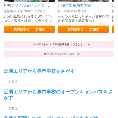
札幌デジタル＆どうぶつ・医療・観光専門学校
北翔大学短期大学部
北
専修学校（専門学校）|北海道
私立短期大学|北海道
私立
3つのNEWはじまる！DX・どう
一人ひとりによりそった支援がで
20
ぶつ・医療・鉄道・ブライダル・
きる保育者・教育者へ！
れか
ホテル・エアライン
科
資料請求カートに追加
資料請求カートに追加
オープンキャンパスの知識を身につけよう！
オープンキャンパス Q&A
近隣エリアから専門学校をさがす
北海道
近隣エリアから専門学校のオープンキャンパスをさ
がす
北海道