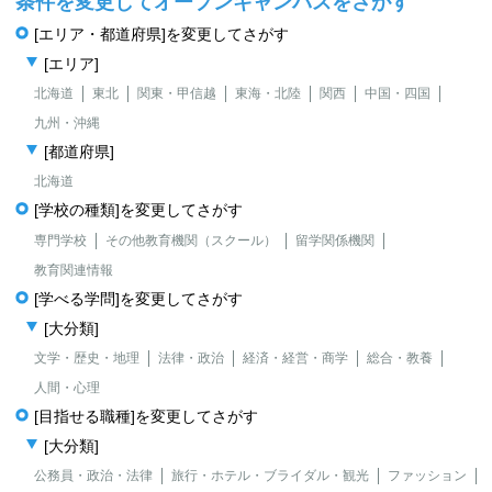
条件を変更してオープンキャンパスをさがす
[エリア・都道府県]を変更してさがす
[エリア]
北海道
東北
関東・甲信越
東海・北陸
関西
中国・四国
九州・沖縄
[都道府県]
北海道
[学校の種類]を変更してさがす
専門学校
その他教育機関（スクール）
留学関係機関
教育関連情報
[学べる学問]を変更してさがす
[大分類]
文学・歴史・地理
法律・政治
経済・経営・商学
総合・教養
人間・心理
[目指せる職種]を変更してさがす
[大分類]
公務員・政治・法律
旅行・ホテル・ブライダル・観光
ファッション