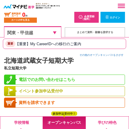
0
資料請求
カート
件
会員登録
ログイン
（無料）
カートの中を見る
まとめて資料・願書を請求する
【重要】My CareerIDへの移行のご案内
重要
その他のオープンキャンパスをさがす
北海道武蔵女子短期大学
私立短期大学
電話でのお問い合わせはこちら
イベント参加申込受付中
資料を請求できます
参加申込受付中！
学校情報
オープンキャンパス
学びの特色