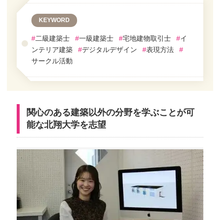
KEYWORD
#
二級建築士
#
一級建築士
#
宅地建物取引士
#
イ
ンテリア建築
#
デジタルデザイン
#
表現方法
#
サークル活動
関心のある建築以外の分野を学ぶことが可
能な北翔大学を志望