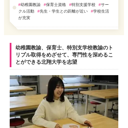
#
幼稚園教諭
#
保育士資格
#
特別支援学校
#
サー
クル活動
#
先生・学生との距離が近い
#
学校生活
が充実
幼稚園教諭、保育士、特別支学校教諭のト
リプル取得をめざせて、専門性を深めるこ
とができる北翔大学を志望