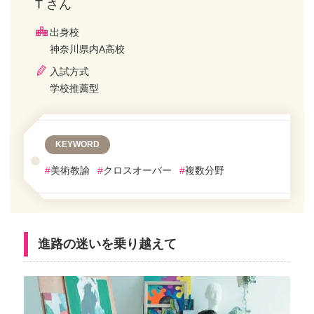
T さん
出身校
神奈川県内A高校
入試方式
学校推薦型
KEYWORD
#
美術教諭
#
クロスオーバー
#
複数分野
進路の迷いを乗り越えて