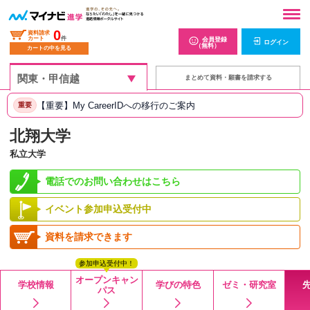
0
資料請求
カート
件
会員登録
ログイン
（無料）
カートの中を見る
まとめて資料・願書を請求する
【重要】My CareerIDへの移行のご案内
重要
北翔大学
私立大学
電話でのお問い合わせはこちら
イベント参加申込受付中
資料を請求できます
参加申込受付中！
オープンキャン
学校情報
学びの特色
ゼミ・研究室
パス