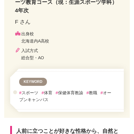
ーツ教育コース（現：生涯スポーツ学科）
4年次
F さん
出身校
北海道内A高校
入試方式
総合型・AO
KEYWORD
#
スポーツ
#
体育
#
保健体育教諭
#
教職
#
オー
プンキャンパス
人前に立つことが好きな性格から、自然と