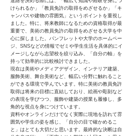
進路を決める際には、「幅広く知識や経験を身につ
けられるか」「教員免許の取得をめざせるか」「キ
ャンパスや建物の雰囲気」というポイントを重視し
ました。特に、将来教師になるための資格取得が最
重要で、美術の教員免許の取得をめざせる大学を中
心に探しました。パンフレットや大学のホームペー
ジ、SNSなどの情報でゼミや学生生活を具体的にイ
メージしながら志望校を絞り込み、「自分の軸」を
持って効率的に比較検討できました。
現在は美術やメディアデザイン、インテリア建築、
服飾美術、舞台美術など、幅広い分野に触れること
ができる環境で学んでいます。特に美術の教員免許
取得は将来の目標に直結しており、絵画や彫刻など
の表現を学びつつ、服飾や建築の授業も履修し、多
角的な視点を身につけています。
資料やオンラインだけでなく実際に現地を訪れて雰
囲気や学生の姿を感じ、「自分の目で確かめるこ
と」はとても大切だと思います。最終的な決断は自