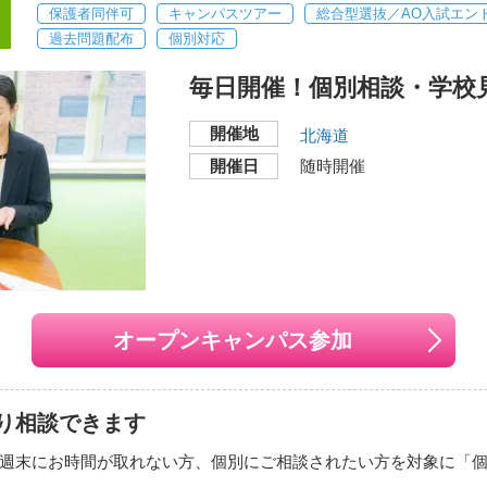
保護者同伴可
キャンパスツアー
総合型選抜／AO入試エン
校舎
過去問題配布
個別対応
てみよう！
ー）
開催地
！
毎日開催！個別相談・学校
〒060-0042
験
北海道札幌市中央区大通西
開催地
北海道
交通機関・最寄り駅
開催日
随時開催
地下鉄東西線「西11丁
地下鉄南北線・東豊線「
分。
別相談
JR「札幌」駅、南口よ
8月07日（金） 13：00～15：30（声優・
2026年08月08日
（
璃さんトークショー＆プチ体験）
合同夏祭り）
い地図で見る
オープンキャンパス参加
月16日
（日）
11：00～13：00（ヌルヌ
2026年08月29日
（
仕組み）
クターアニメーシ
月29日
（土）
14：30～16：00（木で学
2026年09月13日
（
り相談できます
の描き方）
ボタンより、必要事項を入力してお申込みください。
週末にお時間が取れない方、個別にご相談されたい方を対象に「
月19日
（土）
11：00～13：00
2026年09月26日
（
年生の参加も大歓迎！