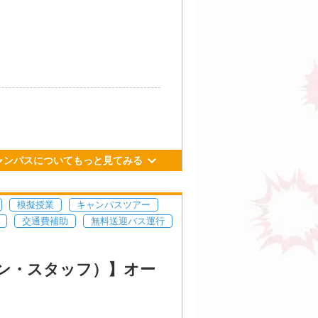
土）
13：00～16：00（全学科
土）
11：00～13：00（ちびキ
日）
11：00～13：00
土）
11：00～13：00
ャンパスについてもっと見てみる
土）
11：00～13：00
土）
11：00～13：00
模擬授業
キャンパスツアー
交通費補助
無料送迎バス運行
ン・スタッフ）】オー