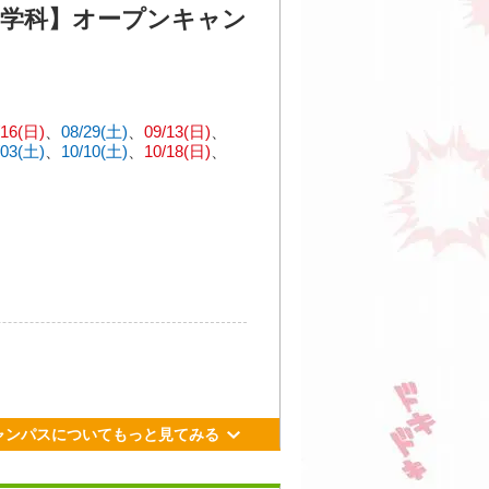
学科】オープンキャン
更新日： 2026.07.13
9丁目3-12
/16(日)
08/29(土)
09/13(日)
/03(土)
10/10(土)
10/18(日)
目」駅、4番出口より徒歩約2分。
土）
13：00～16：00（全学科
大通」駅、1番出口より徒歩約7
土）
11：00～13：00（ワンコ
り徒歩約20分。
日）
11：00～13：00
土）
11：00～13：00
土）
11：00～13：00
土）
11：00～13：00
を実際に手を動かしながら知ること
ャンパスについてもっと見てみる