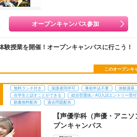
8月07日（金） 13：00～15：30（声優・
2026年08月08日
（
オープンキャンパス参加
璃さんトークショー＆プチ体験）
合同夏祭り）
月16日
（日）
11：00～13：00（人体デ
2026年08月29日
（
ャラ講座）
体験授業を開催！オープンキャンパスに行こう！
月29日
（土）
14：30～16：00（視線誘
2026年09月13日
（
テク）
ンガの描き方を学ぼう♪
月19日
（土）
11：00～13：00
2026年09月26日
（
このオープンキ
月03日
（土）
11：00～13：00
2026年10月10日
（
月18日
（日）
11：00～13：00
2026年10月31日
（
無料ランチ付き
保護者同伴可
事前申込不要
体験講座
在学生と話すことができる
総合型選抜／AO入試エントリー受付
願書無料配布
過去問題配布
【声優学科（声優・アニソ
校舎
プンキャンパス
開催地
〒060-0042