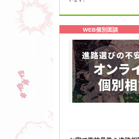
高校生の方はもちろん、保護者様
2026年10
お友達との参加も大歓迎！
お問い合わせ先
2026年10
学校のことやデビューのこと、入
TEL：0120-722-867（入学相
WEB個別面談
E-mail：info@smg.ac.jp
開催場所
【開催時間】10:00～18:00（平日
学校公式サイト：トップページ
★希望される方には、土、日、祝日
開催日時
随時開催
開催場所
大き