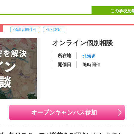
もご参加できます。どんなことでも相談できますのでお気軽にご
月03日
（土）
11：00～13：00
2026年10月10日
（
この学校見
月18日
（日）
11：00～13：00
2026年10月31日
（
学相談など、あなたの知りたいことに合わせてご説明します。
談センター）
保護者同伴可
個別対応
）
https://www.smg.ac.jp/td/
（16:00まで）も受け付けしております。
オンライン個別相談
校舎
所在地
北海道
開催地
〒060-0042
開催日
随時開催
北海道札幌市中央区大通西
交通機関・最寄り駅
校舎
地下鉄東西線「西11丁
地下鉄南北線・東豊線「
開催地
分。
〒060-0042
JR「札幌」駅、南口よ
オープンキャンパス参加
北海道札幌市中央区大通西
交通機関・最寄り駅
地下鉄東西線「西11丁
い地図で見る