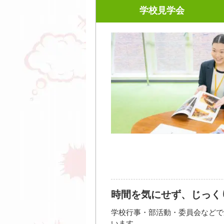
学校見学会
≪体験授業の内容(一例)≫
お問い合わせ先
・目指せ演出家！絵コンテを描い
0120-722-867（入学相談センタ
・キャラクターを走らせてみよう
・映像を仕上げる撮影のお仕事体
【イベントの流れ（一例）】
10：30〜11：00／受付
11：00〜11：20／学校説明
11：20〜12：20／体験授業
12：20〜13：00／施設見学・個
開催日時
2026年0
大西亜玖
大き
2026年08
ル作画の
参加方法・参加条件
2026年08
時間を気にせず、じっく
ぶ自然物
上の「オープンキャンパス参加」
学校行事・部活動・委員会などで
2026年09
早めに進路を考えたい高校1・2
います。