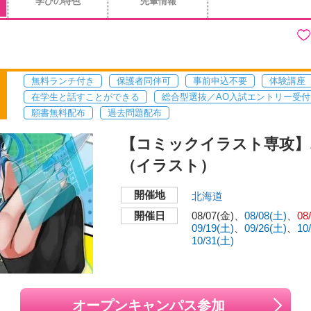
学びの特色
先輩情報
無料ランチ付き
保護者同伴可
事前申込不要
体験講座
在学生と話すことができる
総合型選抜／AO入試エントリー受付
願書無料配布
過去問題配布
【コミックイラスト専攻】
（イラスト）
開催地
北海道
開催日
08/07(金)
08/08(土)
08
09/19(土)
09/26(土)
10
10/31(土)
オープンキャンパス参加