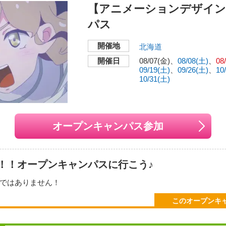
【アニメーションデザイン
開催地
パス
〒060-0042
北海道札幌市中央区大通西
開催地
別相談
北海道
開催日
08/07(金)
08/08(土)
08
交通機関・最寄り駅
09/19(土)
09/26(土)
10
地下鉄東西線「西11丁
8月07日（金） 13：00～15：30（声優・
2026年08月08日
（
10/31(土)
地下鉄南北線・東豊線「
璃さんトークショー＆プチ体験）
合同夏祭り）
分。
月16日
（日）
11：00～13：00（アニメ
2026年08月29日
（
JR「札幌」駅、南口よ
rアフレコ収録）
ーラスチェック）
オープンキャンパス参加
月29日
（土）
14：30～16：00（ゲーム
2026年09月13日
（
）
い地図で見る
月19日
（土）
11：00～13：00
2026年09月26日
（
！！オープンキャンパスに行こう♪
月03日
（土）
11：00～13：00
2026年10月10日
（
ではありません！
月18日
（日）
11：00～13：00
2026年10月31日
（
ちろん、撮影やエフェクト、絵コンテ作成などアニメ業界の仕事
このオープンキ
ボタンより、必要事項を入力してお申込みください。
年生の参加も大歓迎！
しよう！