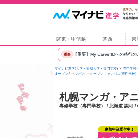
進学の、そ
なりたい「
進路情報ポ
関東・甲信越
関西
東
【重要】My CareerIDへの移行
重要
マイナビ進学(大学・短期大学・専門学校)
専門学校
オープンキャンパス
オープンキャンパス(専門学校)
札幌マンガ・アニ
専修学校（専門学校） / 北海道 認可 
参加申込受付中！