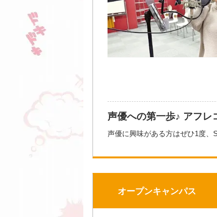
11：20〜12：20／体験授業
12：20〜13：00／施設見学・個
☆----------------------
開催日時
2026年0
大西亜玖
2026年08
ッサン）
大き
2026年08
声優への第一歩♪ アフ
導・構図
声優に興味がある方はぜひ1度、
2026年09
当日はアフレコ体験の前に発声の
参加方法・参加条件
2026年10
上の「オープンキャンパス参加」
【開催講座例（一部）】
2026年10
早めに進路を考えたい高校1・2
・基礎レッスン＆アフレコ体験講
・アニソンボーカルレッスン＆ア
オープンキャンパス
開催場所
・ラジオ収録体験
お問い合わせ先
0120-722-867（入学相談センタ