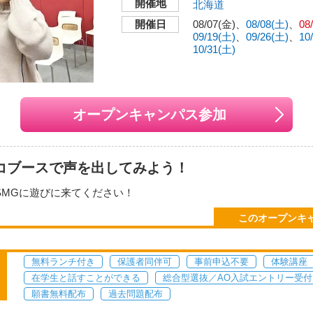
開催地
北海道
北海道札幌市中央区大通西
別相談
開催日
08/07(金)
08/08(土)
08
09/19(土)
09/26(土)
10
交通機関・最寄り駅
10/31(土)
地下鉄東西線「西11丁
地下鉄南北線・東豊線「
分。
8月07日（金） 13：00～15：30（声優・
2026年08月08日
（
JR「札幌」駅、南口よ
璃さんトークショー＆プチ体験）
合同夏祭り）
オープンキャンパス参加
月16日
（日）
11：00～13：00（人体デ
2026年08月29日
（
クター作成）
い地図で見る
月29日
（土）
14：30～16：00（視線誘
2026年09月13日
（
レコブースで声を出してみよう！
テク）
SMGに遊びに来てください！
月19日
（土）
11：00～13：00
2026年09月26日
（
コツや台本の持ち方&読み方、マイク前の立ち方なども教えます！(
このオープンキ
月03日
（土）
11：00～13：00
2026年10月10日
（
ボタンより、必要事項を入力してお申込みください。
月18日
（日）
11：00～13：00
2026年10月31日
（
年生の参加も大歓迎！
座
無料ランチ付き
保護者同伴可
事前申込不要
体験講座
フレコ体験講座
在学生と話すことができる
総合型選抜／AO入試エントリー受付
願書無料配布
過去問題配布
校舎
ー）