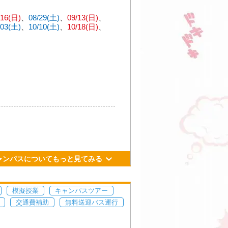
9丁目3-12
/16(日)
08/29(土)
09/13(日)
/03(土)
10/10(土)
10/18(日)
目」駅、4番出口より徒歩約2分。
大通」駅、1番出口より徒歩約7
土）
13：00～16：00（全学科
り徒歩約20分。
土）
11：00～13：00（キャラ
日）
11：00～13：00
土）
11：00～13：00
見学のみもOK)
ャンパスについてもっと見てみる
土）
11：00～13：00
土）
11：00～13：00
模擬授業
キャンパスツアー
交通費補助
無料送迎バス運行