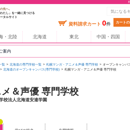
の先へ。
わたし」を一緒に見つける
ータルサイト
0
カートの
資料請求カート
件
海・北陸
北海道
東北
中国・四国
のご案内
一覧
北海道の専門学校一覧
札幌マンガ・アニメ＆声優 専門学校
オープンキャンパ
北海道のオープンキャンパス(専門学校)
札幌マンガ・アニメ＆声優 専門学校
メ＆声優 専門学校
/ 学校法人北海道安達学園