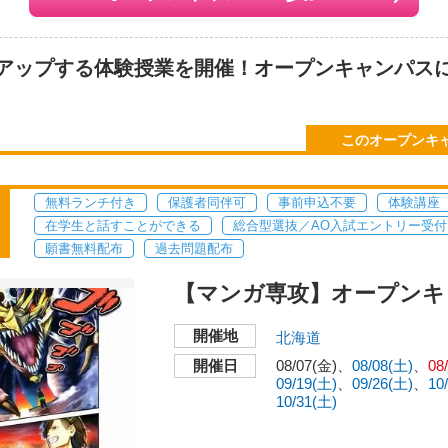
アップする体験授業を開催！オープンキャンパス
ラストの描き方を学ぼう♪
このオープンキ
無料ランチ付き
保護者同伴可
事前申込不要
体験講座
在学生と話すことができる
総合型選抜／AO入試エントリー受付
願書無料配布
過去問題配布
【マンガ専攻】オープンキ
開催地
北海道
開催日
08/07(金)
08/08(土)
08
09/19(土)
09/26(土)
10
10/31(土)
別相談