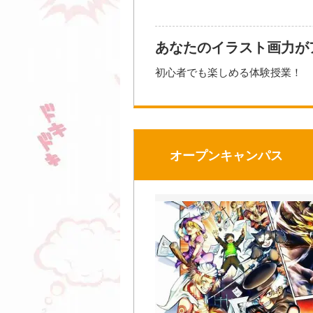
あなたのイラスト画力が
初心者でも楽しめる体験授業！
プロの環境で、プロの先生からイ
---------------------☆
【開催講座の一例】
オープンキャンパス
・ペンタブで色塗り体験
・全身や服の描き方講座
・喜怒哀楽の描き分け方を学ぼう
【イベントの流れ（一例）】
10：30〜11：00／受付
11：00〜11：20／学校説明
11：20〜12：20／体験授業
12：20〜13：00／施設見学・個