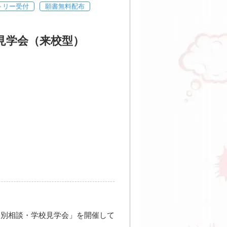
トリー受付
願書無料配布
見学会（来校型）
更新日： 2026.07.13
9丁目3-12
目」駅、4番出口より徒歩約2分。
大通」駅、1番出口より徒歩約7
り徒歩約20分。
土）
13：00～16：00（全学科
土）
11：00～13：00（キャラ
ョン）
日）
11：00～13：00
個別相談・学校見学会」を開催して
土）
11：00～13：00