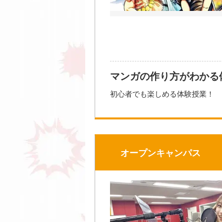
☆----------------------
開催日時
2026年0
大西亜玖
2026年08
ッサン）
マンガの作り方がわかる
2026年08
初心者でも楽しめる体験授業！
導・構図
プロの環境で、プロの先生からマ
2026年09
---------------------☆
2026年10
2026年10
【開催講座の一例】
オープンキャンパス
・面白く魅せるコマ割りのコツ
開催場所
・喜怒哀楽の描き分け方を学ぼう
【イベントの流れ（一例）】
10：30〜11：00／受付
11：00〜11：20／学校説明