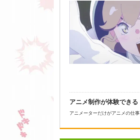
【イベントの流れ（一例）】
10：30〜11：00／受付
11：00〜11：20／学校説明
11：20〜12：20／体験授業
12：20〜13：00／施設見学・個
開催日時
2026年0
大西亜玖
2026年08
アフレコo
2026年08
アフレコ
大き
2026年09
アニメ制作が体験できる
2026年10
アニメーターだけがアニメの仕事
参加方法・参加条件
2026年10
オープンキャンパスでは作画はも
上の「オープンキャンパス参加」
ができます。
早めに進路を考えたい高校1・2
開催場所
憧れのアニメ業界をいち早く体験