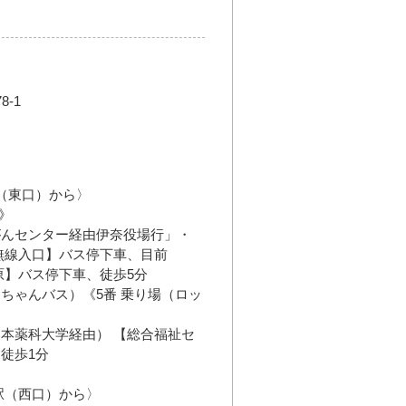
-1
駅（東口）から〉
》
がんセンター経由伊奈役場行」・
無線入口】バス停下車、目前
原】バス停下車、徒歩5分
ちゃんバス）《5番 乗り場（ロッ
本薬科大学経由） 【総合福祉セ
徒歩1分
駅（西口）から〉