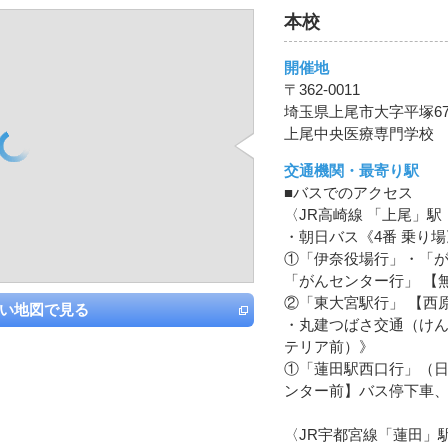
本校
開催地
〒362-0011
埼玉県上尾市大字平塚678
上尾中央医療専門学校
交通機関・最寄り駅
■バスでのアクセス
〈JR高崎線 「上尾」
・朝日バス《4番 乗り場
①「伊奈役場行」・「
「がんセンター行」 【
②「東大宮駅行」 【西
い地図で見る
・丸建つばさ交通（けん
テリア前）》
①「蓮田駅西口行」（日
ンター前】バス停下車、
〈JR宇都宮線「蓮田」