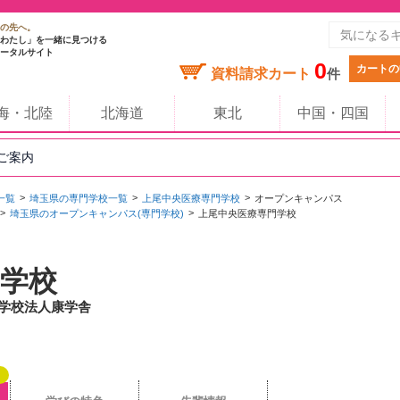
の先へ。
わたし」を一緒に見つける
ータルサイト
0
カートの
資料請求カート
件
海・北陸
北海道
東北
中国・四国
のご案内
一覧
埼玉県の専門学校一覧
上尾中央医療専門学校
オープンキャンパス
埼玉県のオープンキャンパス(専門学校)
上尾中央医療専門学校
学校
/ 学校法人康学舎