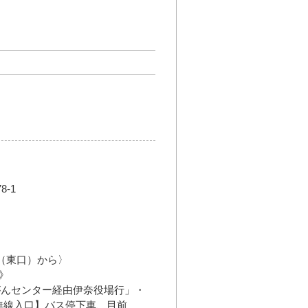
-1
駅（東口）から〉
》
がんセンター経由伊奈役場行」・
無線入口】バス停下車、目前