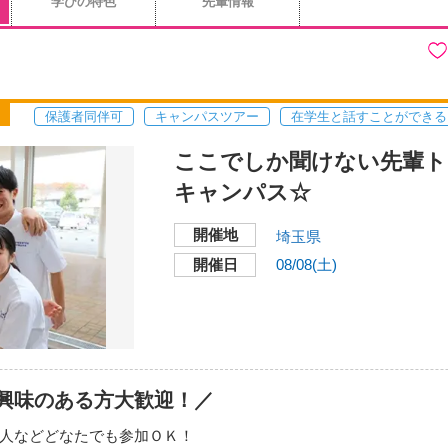
学びの特色
先輩情報
保護者同伴可
キャンパスツアー
在学生と話すことができる
ここでしか聞けない先輩ト
キャンパス☆
開催地
埼玉県
開催日
08/08(土)
興味のある方大歓迎！／
人などどなたでも参加ＯＫ！