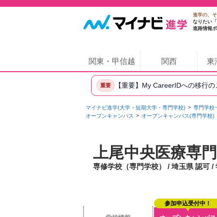
進学の、そ
なりたい「
進路情報ポ
関東・甲信越
関西
東
【重要】My CareerIDへの移行
重要
マイナビ進学(大学・短期大学・専門学校)
専門学校
オープンキャンパス
オープンキャンパス(専門学校)
上尾中央医療専門
専修学校（専門学校） / 埼玉県 認可 
参加申込受付中！