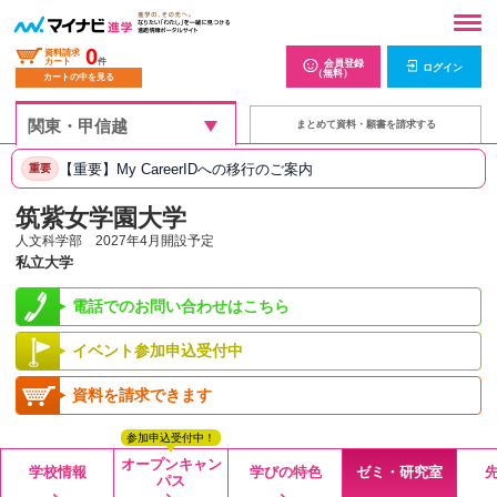
0
資料請求
カート
件
会員登録
ログイン
（無料）
カートの中を見る
まとめて資料・願書を請求する
【重要】My CareerIDへの移行のご案内
重要
筑紫女学園大学
人文科学部 2027年4月開設予定
私立大学
電話でのお問い合わせはこちら
イベント参加申込受付中
資料を請求できます
参加申込受付中！
オープンキャン
学校情報
学びの特色
ゼミ・研究室
パス