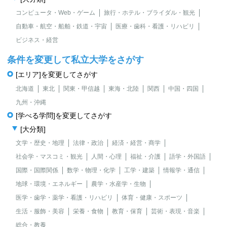
コンピュータ・Web・ゲーム
旅行・ホテル・ブライダル・観光
自動車・航空・船舶・鉄道・宇宙
医療・歯科・看護・リハビリ
ビジネス・経営
条件を変更して私立大学をさがす
[エリア]を変更してさがす
北海道
東北
関東・甲信越
東海・北陸
関西
中国・四国
九州・沖縄
[学べる学問]を変更してさがす
[大分類]
文学・歴史・地理
法律・政治
経済・経営・商学
社会学・マスコミ・観光
人間・心理
福祉・介護
語学・外国語
国際・国際関係
数学・物理・化学
工学・建築
情報学・通信
地球・環境・エネルギー
農学・水産学・生物
医学・歯学・薬学・看護・リハビリ
体育・健康・スポーツ
生活・服飾・美容
栄養・食物
教育・保育
芸術・表現・音楽
総合・教養