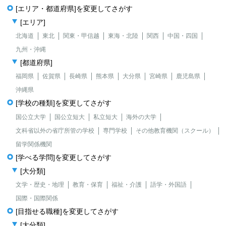
[エリア・都道府県]を変更してさがす
[エリア]
北海道
東北
関東・甲信越
東海・北陸
関西
中国・四国
九州・沖縄
[都道府県]
福岡県
佐賀県
長崎県
熊本県
大分県
宮崎県
鹿児島県
沖縄県
[学校の種類]を変更してさがす
国公立大学
国公立短大
私立短大
海外の大学
文科省以外の省庁所管の学校
専門学校
その他教育機関（スクール）
留学関係機関
[学べる学問]を変更してさがす
[大分類]
文学・歴史・地理
教育・保育
福祉・介護
語学・外国語
国際・国際関係
[目指せる職種]を変更してさがす
[大分類]