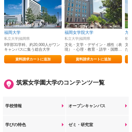
福岡大学
福岡女学院大学
九
私立大学|福岡県
私立大学|福岡県
私立
9学部31学科、約20,000人がワン
文化・文学・デザイン・感性（表
文
キャンパスに集う総合大学
現）・心理・教育・語学・国際ビ
だ
ジネスを学び「時代を輝かせる女
超
性」へ
展
資料請求カートに追加
資料請求カートに追加
筑紫女学園大学のコンテンツ一覧
学校情報
オープンキャンパス
学びの特色
ゼミ・研究室