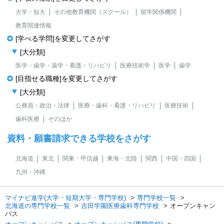
大学・短大
その他教育機関（スクール）
留学関係機関
教育関連情報
[学べる学問]を変更してさがす
[大分類]
医学・歯学・薬学・看護・リハビリ
医療技術学
医学
歯学
[目指せる職種]を変更してさがす
[大分類]
公務員・政治・法律
医療・歯科・看護・リハビリ
医療技術
歯科医療
そのほか
資料・願書請求できる学校をさがす
北海道
東北
関東・甲信越
東海・北陸
関西
中国・四国
九州・沖縄
マイナビ進学(大学・短期大学・専門学校)
専門学校一覧
北海道の専門学校一覧
吉田学園医療歯科専門学校
オープンキャン
パス