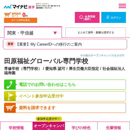
0
資料請求
カート
件
会員登録
ログイン
（無料）
カートの中を見る
まとめて資料・願書を請求する
【重要】My CareerIDへの移行のご案内
重要
その他のオープンキャンパスをさがす
田原福祉グローバル専門学校
専修学校（専門学校） / 愛知県 認可 / 厚生労働大臣指定 / 社会福祉法人
福寿園
電話でのお問い合わせはこちら
イベント参加申込受付中
資料を請求できます
参加申込受付中！
オープンキャンパ
学校情報
学びの特色
先輩情報