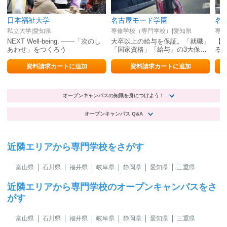
日本福祉大学
名古屋モード学園
名
私立大学|愛知県
専修学校（専門学校）|愛知県
専修
NEXT Well-being. ——「次のし
大卒以上の給与を保証。「就職」
【
あわせ」をつくろう
「国家資格」「給与」の3大保証
る
は自信の証明。
資料請求カートに追加
資料請求カートに追加
オープンキャンパスの知識を身につけよう！
オープンキャンパス Q&A
近隣エリアから専門学校をさがす
富山県
石川県
福井県
岐阜県
静岡県
愛知県
三重県
近隣エリアから専門学校のオープンキャンパスをさ
がす
富山県
石川県
福井県
岐阜県
静岡県
愛知県
三重県