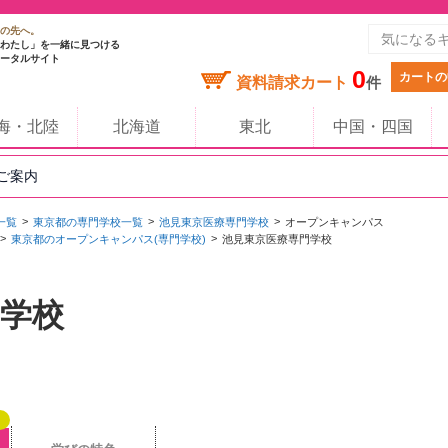
の先へ。
わたし」を一緒に見つける
ータルサイト
0
カートの
資料請求カート
件
海・北陸
北海道
東北
中国・四国
のご案内
一覧
東京都の専門学校一覧
池見東京医療専門学校
オープンキャンパス
東京都のオープンキャンパス(専門学校)
池見東京医療専門学校
学校