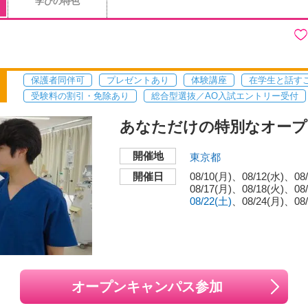
学びの特色
保護者同伴可
プレゼントあり
体験講座
在学生と話す
受験料の割引・免除あり
総合型選抜／AO入試エントリー受付
あなただけの特別なオープ
開催地
東京都
開催日
08/10(月)
08/12(水)
08
08/17(月)
08/18(火)
08
08/22(土)
08/24(月)
08
オープンキャンパス参加