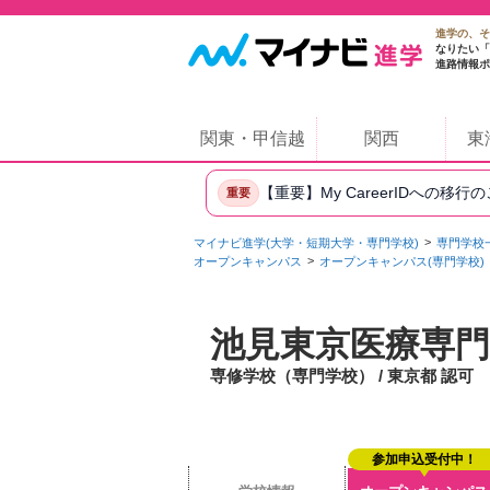
進学の、そ
なりたい「
進路情報ポ
関東・甲信越
関西
東
【重要】My CareerIDへの移行
重要
マイナビ進学(大学・短期大学・専門学校)
専門学校
オープンキャンパス
オープンキャンパス(専門学校)
池見東京医療専門
専修学校（専門学校） / 東京都 認可
参加申込受付中！