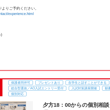
ジよりご予約ください。
ntact/experience.html
)
保護者同伴可
プレゼントあり
在学生と話すことができる
総合型選抜／AO入試エントリー受付
入試対策講座開催
願
個別対応
夕方18：00からの個別相