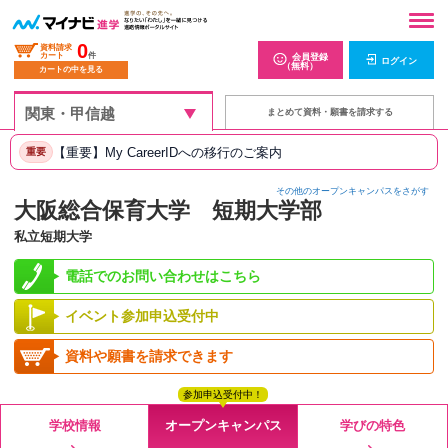
0
資料請求
カート
件
会員登録
ログイン
（無料）
カートの中を見る
まとめて資料・願書を請求する
【重要】My CareerIDへの移行のご案内
重要
その他のオープンキャンパスをさがす
大阪総合保育大学 短期大学部
私立短期大学
電話でのお問い合わせはこちら
イベント参加申込受付中
資料や願書を請求できます
参加申込受付中！
学校情報
オープンキャンパス
学びの特色