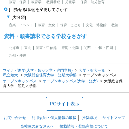
教育・保育
教育学
教員養成
児童学
保育・幼児教育
[目指せる職種]を変更してさがす
[大分類]
音楽・イベント
教育・文化
保育・こども
文化・博物館
教諭
資料・願書請求できる学校をさがす
北海道
東北
関東・甲信越
東海・北陸
関西
中国・四国
九州・沖縄
マイナビ進学(大学・短期大学・専門学校)
大学・短大一覧
私立短大
大阪総合保育大学 短期大学部
オープンキャンパス
オープンキャンパス
オープンキャンパス(大学・短大)
大阪総合保
育大学 短期大学部
PCサイト表示
お問い合わせ
利用規約・個人情報の取扱
推奨環境
サイトマップ
高校生のみなさんへ
掲載情報・登録商標について