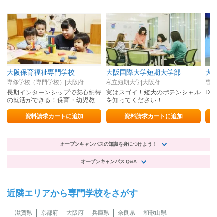
大阪保育福祉専門学校
大阪国際大学短期大学部
大
専修学校（専門学校）|大阪府
私立短期大学|大阪府
専修
長期インターンシップで安心納得
実はスゴイ！短大のポテンシャル
Da
の就活ができる！保育・幼児教育
を知ってください！
だけじゃない、児童福祉のプロ
へ‼
資料請求カートに追加
資料請求カートに追加
オープンキャンパスの知識を身につけよう！
オープンキャンパス Q&A
近隣エリアから専門学校をさがす
滋賀県
京都府
大阪府
兵庫県
奈良県
和歌山県