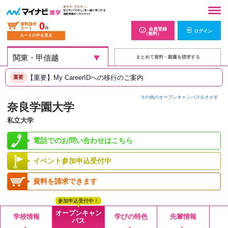
0
資料請求
カート
件
会員登録
ログイン
（無料）
カートの中を見る
まとめて資料・願書を請求する
【重要】My CareerIDへの移行のご案内
重要
その他のオープンキャンパスをさがす
奈良学園大学
私立大学
電話でのお問い合わせはこちら
イベント参加申込受付中
資料を請求できます
参加申込受付中！
オープンキャン
学校情報
学びの特色
先輩情報
パス