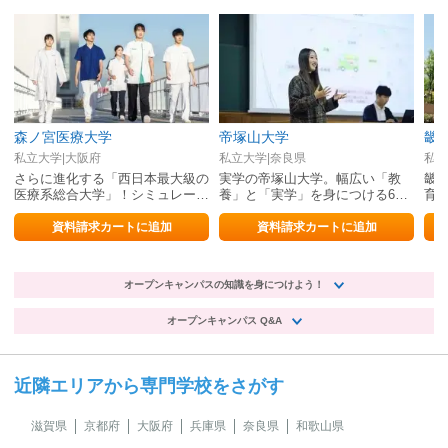
森ノ宮医療大学
帝塚山大学
畿
私立大学|大阪府
私立大学|奈良県
私立
さらに進化する「西日本最大級の
実学の帝塚山大学。幅広い「教
畿
医療系総合大学」！シミュレーシ
養」と「実学」を身につける6学
育
ョンセンター誕生！
部7学科の文系総合大学。
間就
資料請求カートに追加
資料請求カートに追加
オープンキャンパスの知識を身につけよう！
オープンキャンパス Q&A
近隣エリアから専門学校をさがす
滋賀県
京都府
大阪府
兵庫県
奈良県
和歌山県