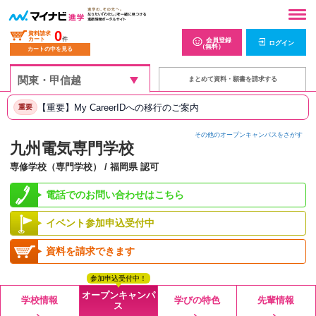
0
資料請求
カート
件
会員登録
ログイン
（無料）
カートの中を見る
まとめて資料・願書を請求する
【重要】My CareerIDへの移行のご案内
重要
その他のオープンキャンパスをさがす
九州電気専門学校
専修学校（専門学校） / 福岡県 認可
電話でのお問い合わせはこちら
イベント参加申込受付中
資料を請求できます
参加申込受付中！
オープンキャンパ
学校情報
学びの特色
先輩情報
ス