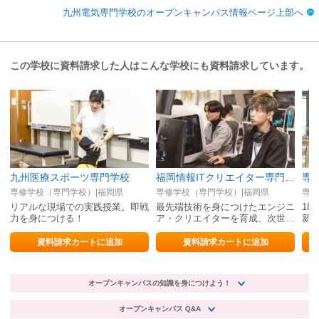
九州電気専門学校のオープンキャンパス情報ページ上部へ
この学校に資料請求した人はこんな学校にも資料請求しています。
九州医療スポーツ専門学校
福岡情報ITクリエイター専門学校
専修学校（専門学校）|福岡県
専修学校（専門学校）|福岡県
専修
リアルな現場での実践授業。即戦
最先端技術を身につけたエンジニ
18
力を身につける！
ア・クリエイターを育成、次世代
新
を担うスペシャリストを目指しま
グ
す
資料請求カートに追加
資料請求カートに追加
オープンキャンパスの知識を身につけよう！
オープンキャンパス Q&A