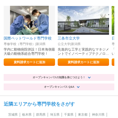
国際ペットワールド専門学校
三条市立大学
日
専修学校（専門学校）|新潟県
公立大学|新潟県
専修
学内に動物病院併設！日本海側最
先進的な工学と実践的なマネジメ
「
大級の動物系総合専門学校！
ントでイノベーティブテクノロジ
い
ストになる
資料請求カートに追加
資料請求カートに追加
オープンキャンパスの知識を身につけよう！
オープンキャンパス Q&A
近隣エリアから専門学校をさがす
茨城県
栃木県
群馬県
埼玉県
千葉県
東京都
神奈川県