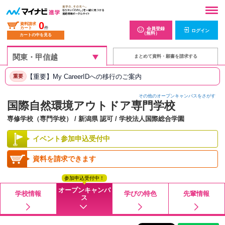
0
資料請求
カート
件
会員登録
ログイン
（無料）
カートの中を見る
まとめて資料・願書を請求する
【重要】My CareerIDへの移行のご案内
重要
その他のオープンキャンパスをさがす
国際自然環境アウトドア専門学校
専修学校（専門学校） / 新潟県 認可 / 学校法人国際総合学園
イベント参加申込受付中
資料を請求できます
参加申込受付中！
オープンキャンパ
学校情報
学びの特色
先輩情報
ス