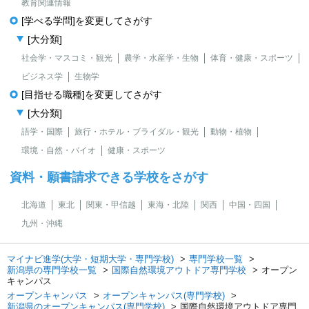
教育関連情報
[学べる学問]を変更してさがす
[大分類]
社会学・マスコミ・観光
農学・水産学・生物
体育・健康・スポーツ
ビジネス学
生物学
[目指せる職種]を変更してさがす
[大分類]
語学・国際
旅行・ホテル・ブライダル・観光
動物・植物
環境・自然・バイオ
健康・スポーツ
資料・願書請求できる学校をさがす
北海道
東北
関東・甲信越
東海・北陸
関西
中国・四国
九州・沖縄
マイナビ進学(大学・短期大学・専門学校)
専門学校一覧
新潟県の専門学校一覧
国際自然環境アウトドア専門学校
オープン
キャンパス
オープンキャンパス
オープンキャンパス(専門学校)
新潟県のオープンキャンパス(専門学校)
国際自然環境アウトドア専門