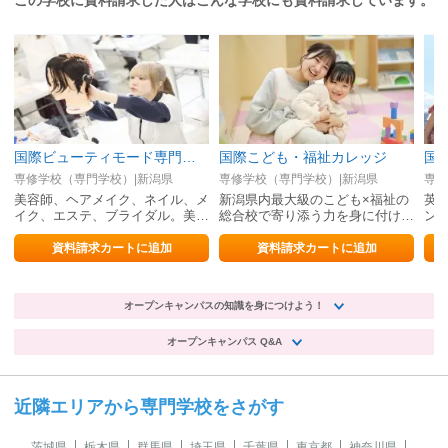
この学校に資料請求した人はこんな学校にも資料請求しています。
国際ビューティモード専門学校
国際こども・福祉カレッジ
専修学校（専門学校）|新潟県
専修学校（専門学校）|新潟県
専修
美容師、ヘアメイク、ネイル、メ
新潟県内最大級のこども×福祉の
英
イク、エステ、ブライダル。美容
総合校で寄り添う力を身に付け
ン・
もトレンドも学び自信を持てるプ
る！
学
ロになる！
す
資料請求カートに追加
資料請求カートに追加
オープンキャンパスの知識を身につけよう！
オープンキャンパス Q&A
近隣エリアから専門学校をさがす
茨城県
栃木県
群馬県
埼玉県
千葉県
東京都
神奈川県