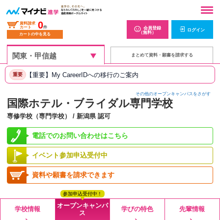
0
資料請求
カート
件
会員登録
ログイン
（無料）
カートの中を見る
まとめて資料・願書を請求する
【重要】My CareerIDへの移行のご案内
重要
その他のオープンキャンパスをさがす
国際ホテル・ブライダル専門学校
専修学校（専門学校） / 新潟県 認可
電話でのお問い合わせはこちら
イベント参加申込受付中
資料や願書を請求できます
参加申込受付中！
オープンキャンパ
学校情報
学びの特色
先輩情報
ス