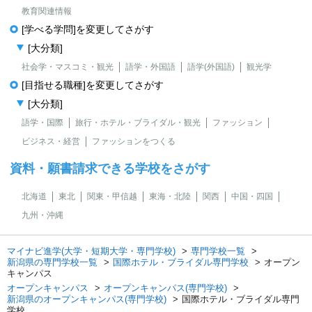
教育関連情報
[学べる学問]を変更してさがす
[大分類]
社会学・マスコミ・観光
語学・外国語
語学(外国語)
観光学
[目指せる職種]を変更してさがす
[大分類]
語学・国際
旅行・ホテル・ブライダル・観光
ファッション
ビジネス・経営
ファッションをつくる
資料・願書請求できる学校をさがす
北海道
東北
関東・甲信越
東海・北陸
関西
中国・四国
九州・沖縄
マイナビ進学(大学・短期大学・専門学校)
専門学校一覧
新潟県の専門学校一覧
国際ホテル・ブライダル専門学校
オープン
キャンパス
オープンキャンパス
オープンキャンパス(専門学校)
新潟県のオープンキャンパス(専門学校)
国際ホテル・ブライダル専門
学校