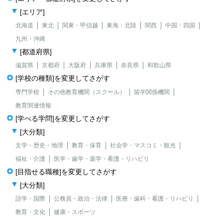
[エリア]
北海道
東北
関東・甲信越
東海・北陸
関西
中国・四国
九州・沖縄
[都道府県]
滋賀県
京都府
大阪府
兵庫県
奈良県
和歌山県
[学校の種類]を変更してさがす
専門学校
その他教育機関（スクール）
留学関係機関
教育関連情報
[学べる学問]を変更してさがす
[大分類]
文学・歴史・地理
教育・保育
社会学・マスコミ・観光
福祉・介護
医学・歯学・薬学・看護・リハビリ
[目指せる職種]を変更してさがす
[大分類]
語学・国際
公務員・政治・法律
医療・歯科・看護・リハビリ
教育・文化
健康・スポーツ