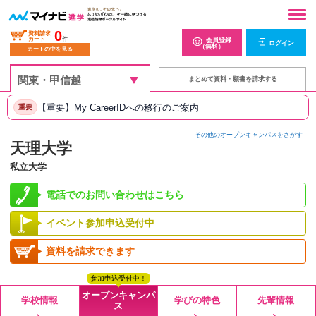
0
資料請求
カート
件
会員登録
ログイン
（無料）
カートの中を見る
まとめて資料・願書を請求する
【重要】My CareerIDへの移行のご案内
重要
その他のオープンキャンパスをさがす
天理大学
私立大学
電話でのお問い合わせはこちら
イベント参加申込受付中
資料を請求できます
参加申込受付中！
オープンキャンパ
学校情報
学びの特色
先輩情報
ス