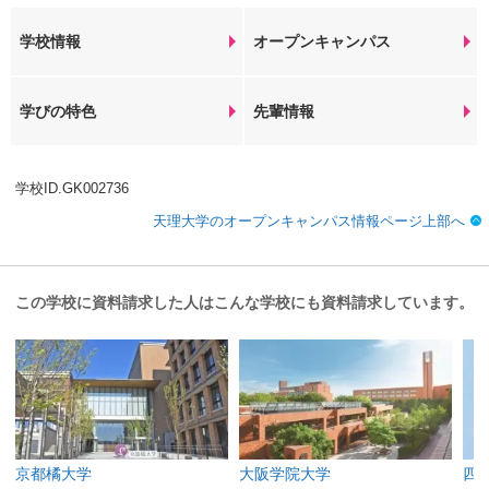
学校情報
オープンキャンパス
学びの特色
先輩情報
学校ID.GK002736
天理大学のオープンキャンパス情報ページ上部へ
この学校に資料請求した人はこんな学校にも資料請求しています。
京都橘大学
大阪学院大学
四