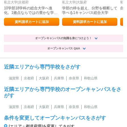
私立大学|京都府
私立大学|大阪府
私立
10学部18学科の総合大学へ進
学部の枠を超え、分野を横断して
自
化。1拠点ならではの豊かな学び
学べる1キャンパス総合大学
で、夢をかなえる確かな力を育
む。
資料請求カートに追加
資料請求カートに追加
オープンキャンパスの知識を身につけよう！
オープンキャンパス Q&A
近隣エリアから専門学校をさがす
滋賀県
京都府
大阪府
兵庫県
奈良県
和歌山県
近隣エリアから専門学校のオープンキャンパスをさ
がす
滋賀県
京都府
大阪府
兵庫県
奈良県
和歌山県
条件を変更してオープンキャンパスをさがす
[エリア・都道府県]を変更してさがす