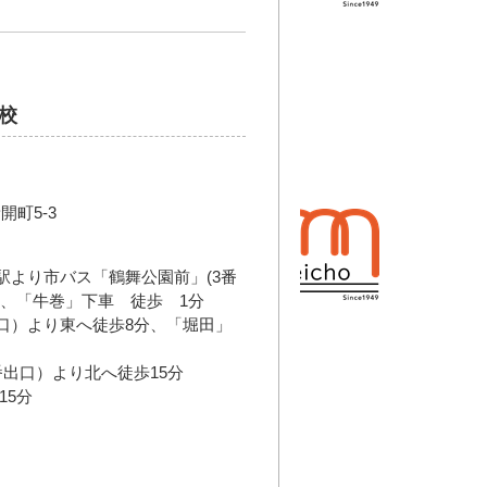
校
町5-3
駅より市バス「鶴舞公園前」(3番
分、「牛巻」下車 徒歩 1分
口）より東へ徒歩8分、「堀田」
番出口）より北へ徒歩15分
15分