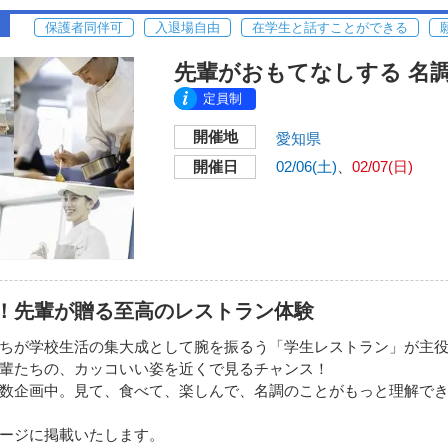
保護者同伴可
入退場自由
在学生と話すことができる
先輩がおもてなしする 名
定員制
開催地
愛知県
開催日
02/06(土)
02/07(日)
！先輩が贈る至高のレストラン体験
ちが学校生活の集大成として腕を振るう「学生レストラン」が主
輩たちの、カッコいい姿を近くで見るチャンス！
数企画中。見て、食べて、楽しんで、名調のことがもっと理解で
ージに掲載いたします。