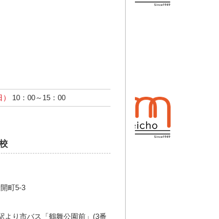
日）
10：00～15：00
校
町5-3
駅より市バス「鶴舞公園前」(3番