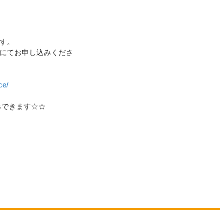
す。
にてお申し込みくださ
い
ce/
記 【オープン
みできます☆☆