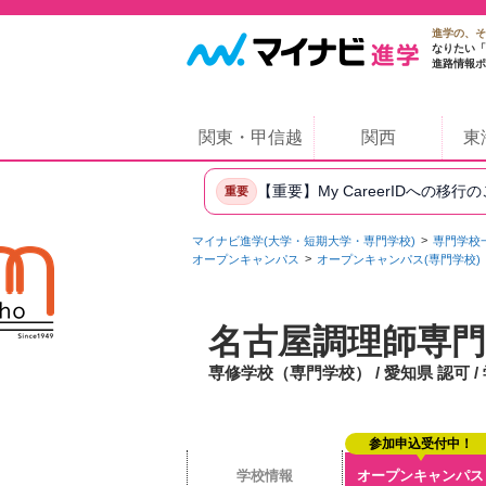
進学の、そ
なりたい「
進路情報ポ
関東・甲信越
関西
東
【重要】My CareerIDへの移行
重要
マイナビ進学(大学・短期大学・専門学校)
専門学校
オープンキャンパス
オープンキャンパス(専門学校)
名古屋調理師専門
専修学校（専門学校） / 愛知県 認可 /
参加申込受付中！
学校情報
オープンキャンパス