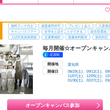
無料ランチ付き
保護者同伴可
プレゼントあり
入退場
キャンパスツアー
在学生と話すことができる
総合型選抜／
入試対策講座開催
交通費補助
願書無料配布
個別対応
毎月開催☆オープンキャン
定員制
開催地
愛知県
開催日
08/29(土)
09/12(土)
09
11/07(土)
12/05(土)
12
01/30(土)
02/27(土)
03
オープンキャンパス参加