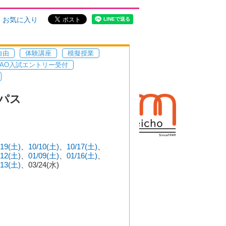
お気に入り
自由
体験講座
模擬授業
AO入試エントリー受付
パス
/19(土)
10/10(土)
10/17(土)
/12(土)
01/09(土)
01/16(土)
/13(土)
03/24(水)