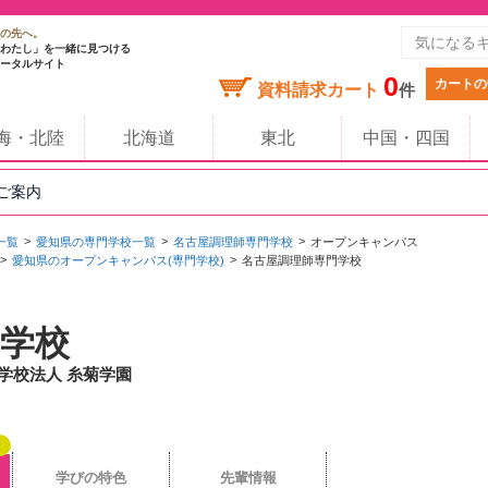
の先へ。
わたし」を一緒に見つける
ータルサイト
0
カートの
資料請求カート
件
海・北陸
北海道
東北
中国・四国
のご案内
一覧
愛知県の専門学校一覧
名古屋調理師専門学校
オープンキャンパス
愛知県のオープンキャンパス(専門学校)
名古屋調理師専門学校
学校
 学校法人 糸菊学園
学びの特色
先輩情報