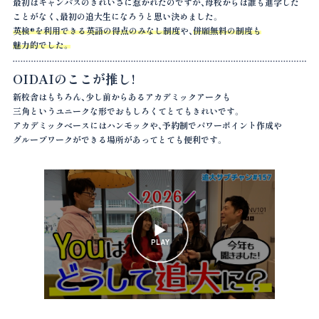
最初はキャンパスのきれいさに惹かれたのですが、母校からは誰も進学した
ことがなく、最初の追大生になろうと思い決めました。
英検®を利用できる英語の得点のみなし制度
や、
併願無料の制度も
魅力的でした。
OIDAIのここが推し!
新校舎はもちろん、少し前からある
アカデミックアークも
三角というユニークな形で
おもしろくてとてもきれいです。
アカデミックベースにはハンモックや、予約制で
パワーポイント作成や
グループワークができる
場所があってとても便利です。