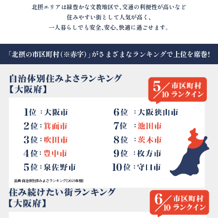
北摂エリアは緑豊かな文教地区で、交通の利便性が高いなど
住みやすい街として人気が高く、
一人暮らしでも安全、安心、快適に過ごせます。
「北摂の市区町村（※赤字）」がさまざまなランキングで上位を席巻！
出典:自治体別住みよさランキング[2025年版]