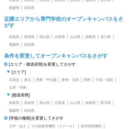
鳥取県
島根県
岡山県
広島県
山口県
徳島県
香川県
愛媛県
高知県
近隣エリアから専門学校のオープンキャンパスをさ
がす
鳥取県
島根県
岡山県
広島県
山口県
徳島県
香川県
愛媛県
高知県
条件を変更してオープンキャンパスをさがす
[エリア・都道府県]を変更してさがす
[エリア]
北海道
東北
関東・甲信越
東海・北陸
関西
中国・四国
九州・沖縄
[都道府県]
鳥取県
島根県
岡山県
広島県
山口県
徳島県
香川県
愛媛県
高知県
[学校の種類]を変更してさがす
大学・短大
その他教育機関（スクール）
留学関係機関