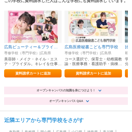
この学校に資料請求した人はこんな学校にも資料請求しています。
広島ビューティー＆ブライダル専門学校
広島医療秘書こども専門学校
比
専修学校（専門学校）|広島県
専修学校（専門学校）|広島県
私立
美容師・メイク・ネイル・エス
コース選択で、保育士・幼稚園教
学
テ・ブライダル。キレイを仕事に
諭・医療事務・看護助手・病棟＆
分
しよう！
小児クラークを目指す
来
資料請求カートに追加
資料請求カートに追加
オープンキャンパスの知識を身につけよう！
オープンキャンパス Q&A
近隣エリアから専門学校をさがす