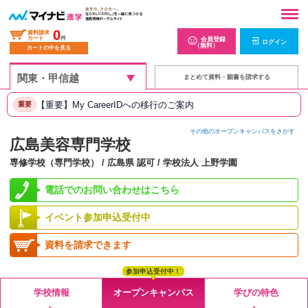
0
資料請求
カート
件
会員登録
ログイン
（無料）
カートの中を見る
まとめて資料・願書を請求する
【重要】My CareerIDへの移行のご案内
重要
その他のオープンキャンパスをさがす
広島美容専門学校
専修学校（専門学校） / 広島県 認可 / 学校法人 上野学園
電話でのお問い合わせはこちら
イベント参加申込受付中
資料を請求できます
参加申込受付中！
学校情報
オープンキャンパス
学びの特色