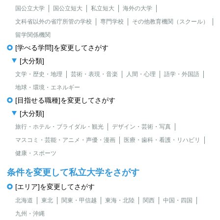
国公立大学
国公立短大
私立短大
海外の大学
文科省以外の省庁所管の学校
専門学校
その他教育機関（スクール）
留学関係機関
[学べる学問]を変更してさがす
[大分類]
文学・歴史・地理
芸術・表現・音楽
人間・心理
語学・外国語
地球・環境・エネルギー
[目指せる職種]を変更してさがす
[大分類]
旅行・ホテル・ブライダル・観光
デザイン・芸術・写真
マスコミ・芸能・アニメ・声優・漫画
医療・歯科・看護・リハビリ
健康・スポーツ
条件を変更して私立大学をさがす
[エリア]を変更してさがす
北海道
東北
関東・甲信越
東海・北陸
関西
中国・四国
九州・沖縄