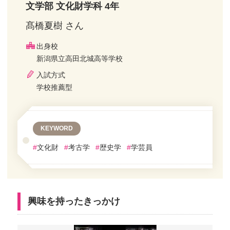
文学部 文化財学科 4年
髙橋夏樹 さん
出身校
新潟県立高田北城高等学校
入試方式
学校推薦型
KEYWORD
#
文化財
#
考古学
#
歴史学
#
学芸員
興味を持ったきっかけ