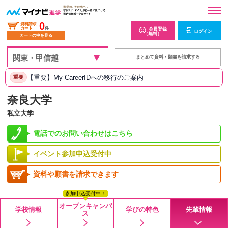
0
資料請求
カート
件
会員登録
ログイン
（無料）
カートの中を見る
まとめて資料・願書を請求する
【重要】My CareerIDへの移行のご案内
重要
奈良大学
私立大学
電話でのお問い合わせはこちら
イベント参加申込受付中
資料や願書を請求できます
参加申込受付中！
オープンキャンパ
学校情報
学びの特色
先輩情報
ス