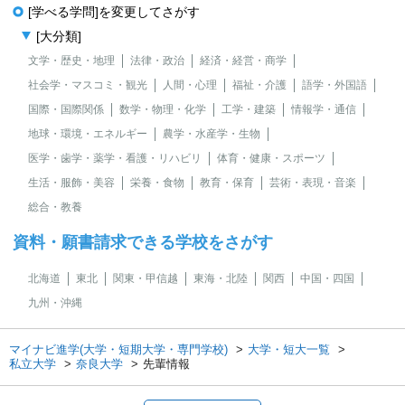
[学べる学問]を変更してさがす
[大分類]
文学・歴史・地理
法律・政治
経済・経営・商学
社会学・マスコミ・観光
人間・心理
福祉・介護
語学・外国語
国際・国際関係
数学・物理・化学
工学・建築
情報学・通信
地球・環境・エネルギー
農学・水産学・生物
医学・歯学・薬学・看護・リハビリ
体育・健康・スポーツ
生活・服飾・美容
栄養・食物
教育・保育
芸術・表現・音楽
総合・教養
資料・願書請求できる学校をさがす
北海道
東北
関東・甲信越
東海・北陸
関西
中国・四国
九州・沖縄
マイナビ進学(大学・短期大学・専門学校)
大学・短大一覧
私立大学
奈良大学
先輩情報