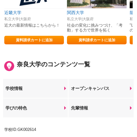
近畿大学
関西大学
龍
私立大学|大阪府
私立大学|大阪府
私立
近大の最新情報はこちらから！
社会の変化に挑みつづけ、「考
"L
動」する力で世界を拓く
の
へ
資料請求カートに追加
資料請求カートに追加
奈良大学のコンテンツ一覧
学校情報
オープンキャンパス
学びの特色
先輩情報
学校ID.GK002614