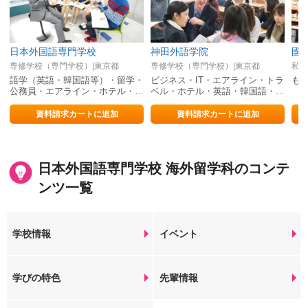
日本外国語専門学校
神田外語学院
國
専修学校（専門学校）|東京都
専修学校（専門学校）|東京都
私立
語学（英語・韓国語等）・留学・
ビジネス・IT・エアライン・トラ
も
公務員・エアライン・ホテル・観
ベル・ホテル・英語・韓国語・中
光・大学編入・スポーツ留学…の
国語・スペイン語・フランス語・
総合学園！
大学編入
資料請求カートに追加
資料請求カートに追加
日本外国語専門学校 海外留学科のコンテ
ンツ一覧
学校情報
イベント
学びの特色
先輩情報