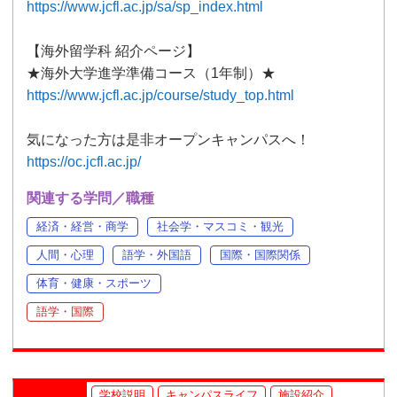
https://www.jcfl.ac.jp/sa/sp_index.html
【海外留学科 紹介ページ】
★海外大学進学準備コース（1年制）★
https://www.jcfl.ac.jp/course/study_top.html
気になった方は是非オープンキャンパスへ！
https://oc.jcfl.ac.jp/
関連する学問／職種
経済・経営・商学
社会学・マスコミ・観光
人間・心理
語学・外国語
国際・国際関係
体育・健康・スポーツ
語学・国際
学校説明
キャンパスライフ
施設紹介