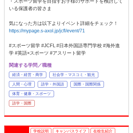
・スポーツ留学を目指すお子様のサポートを検討して
いる保護者の皆さま
気になった方は以下よりイベント詳細をチェック！
https://mypage.s-axol.jp/jcfl/event/71
#スポーツ留学 #JCFL #日本外国語専門学校 #海外進
学 #英語×スポーツ #アスリート留学
関連する学問／職種
経済・経営・商学
社会学・マスコミ・観光
人間・心理
語学・外国語
国際・国際関係
体育・健康・スポーツ
語学・国際
学校説明
キャンパスライフ
在校生紹介