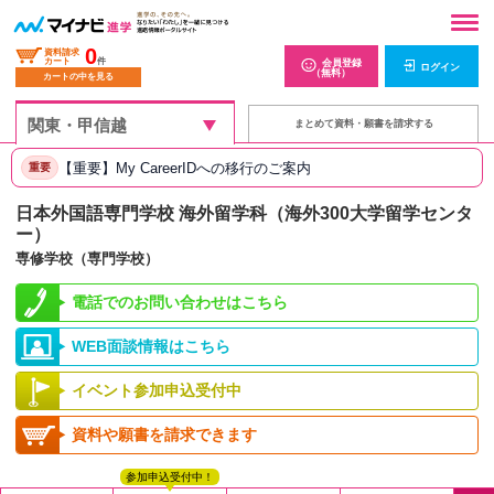
0
資料請求
カート
件
会員登録
ログイン
（無料）
カートの中を見る
まとめて資料・願書を請求する
【重要】My CareerIDへの移行のご案内
重要
日本外国語専門学校 海外留学科（海外300大学留学センタ
ー）
専修学校（専門学校）
電話でのお問い合わせはこちら
WEB面談情報はこちら
イベント参加申込受付中
資料や願書を請求できます
参加申込受付中！