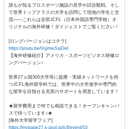
誰もが知るプロスポーツ施設の見学や試合観戦、そし
て世界トップクラスの大学を訪問して現地の学生と交
流――これらは全部JCFL（日本外国語専門学校）オ
リジナルの海外研修！ダイジェストでご覧ください！
[ロングバージョンはコチラ]
https://youtu.be/VujmwSxjDeI
【海外研修紹介】アメリカ・スポーツビジネス研修ロ
ングバージョン♪
世界27ヵ国300大学等に提携・実績ネットワークを持
つJCFL海外留学科では、世界中の大学進学や専門的
な留学を目指せる充実のサポートを用意しています！
★留学費用まで何でも相談できる！オープンキャンパ
スで待っています♪★
[海外大学留学フェア]
https://mypage27.s-axol.jp/jcfl/event/53