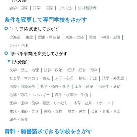
語学・国際
語学
国際
そのほか
知財翻訳者
条件を変更して専門学校をさがす
[エリア]を変更してさがす
北海道
東北
関東・甲信越
東海・北陸
関西
中国・四国
九州・沖縄
[学べる学問]を変更してさがす
[大分類]
文学・歴史・地理
法律・政治
経済・経営・商学
社会学・マスコミ・観光
人間・心理
福祉・介護
語学・外国語
国際・国際関係
数学・物理・化学
工学・建築
情報学・通信
地球・環境・エネルギー
農学・水産学・生物
医学・歯学・薬学・看護・リハビリ
体育・健康・スポーツ
生活・服飾・美容
栄養・食物
教育・保育
芸術・表現・音楽
総合・教養
資料・願書請求できる学校をさがす