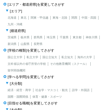
[エリア・都道府県]を変更してさがす
[エリア]
北海道
東北
関東・甲信越
東海・北陸
関西
中国・四国
九州・沖縄
[都道府県]
茨城県
栃木県
群馬県
埼玉県
千葉県
東京都
神奈川県
新潟県
山梨県
長野県
[学校の種類]を変更してさがす
国公立大学
私立大学
国公立短大
私立短大
海外の大学
文科省以外の省庁所管の学校
その他教育機関（スクール）
留学関係機関
[学べる学問]を変更してさがす
[大分類]
経済・経営・商学
社会学・マスコミ・観光
語学・外国語
国際・国際関係
体育・健康・スポーツ
[目指せる職種]を変更してさがす
[大分類]