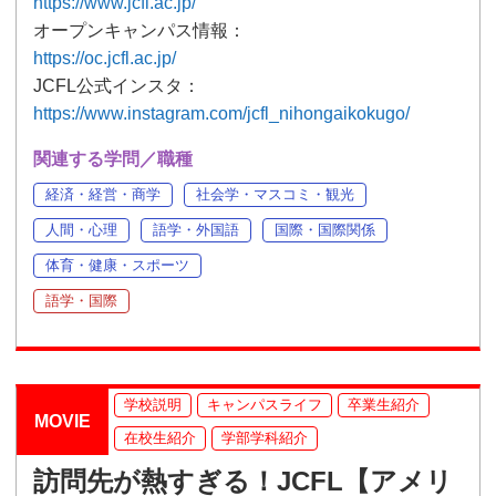
https://www.jcfl.ac.jp/
オープンキャンパス情報：
https://oc.jcfl.ac.jp/
JCFL公式インスタ：
https://www.instagram.com/jcfl_nihongaikokugo/
関連する学問／職種
経済・経営・商学
社会学・マスコミ・観光
人間・心理
語学・外国語
国際・国際関係
体育・健康・スポーツ
語学・国際
学校説明
キャンパスライフ
卒業生紹介
MOVIE
在校生紹介
学部学科紹介
訪問先が熱すぎる！JCFL【アメリ