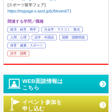
[スポーツ留学フェア]
https://mypage.s-axol.jp/jcfl/event/71
関連する学問／職種
経済・経営・商学
社会学・マスコミ・観光
人間・心理
語学・外国語
国際・国際関係
体育・健康・スポーツ
語学・国際
WEB面談情報は
こちら
イベント参加を
申し込む