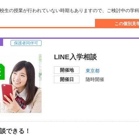
お申し込みください。
校生の授業が行われていない時期もありますので、ご検討中の学
。
さい。
この個別見
む）
おります。
保護者同伴可
LINE入学相談
開催地
東京都
開催日
随時開催
本校舎
開催地
）
〒151-0051
）
東京都渋谷区千駄ヶ谷5-2
）
）
交通機関・最寄り駅
相談できる！
JR山手線・総武線「代
JR各線、京王線、小田