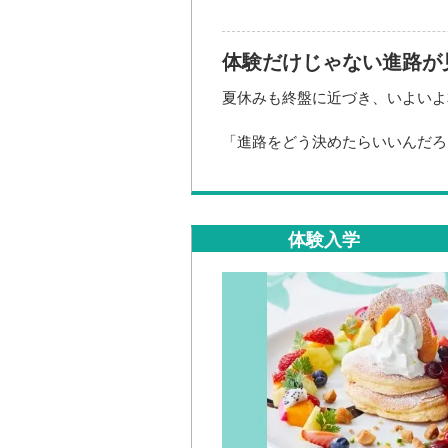
体験だけじゃない進路が
夏休みも終盤に近づき、いよいよ
「進路をどう決めたらいいんだろ
「自分に合う分野が分からない…
そんな悩みがあれば、ぜひミニ進
今回は特別に「宿題解消相談会」
体験入学
夏休みの進路探究の宿題をご持参
進められる絶好の機会です。
栄養・調理・製菓の世界を体験し
高校3年生の方はもちろん1・2年
ぜひお気軽にご参加ください！