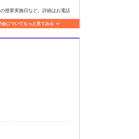
科の授業実施日など、詳細はお電話
学会についてもっと見てみる
5-4
々木」駅下車、東口より徒歩3分。
更新日： 2026.07.24
急線「新宿」駅下車、ミライナタ