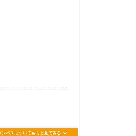
5-4
々木」駅下車、東口より徒歩3分。
急線「新宿」駅下車、ミライナタ
より徒歩5分。
々木」駅下車、A2出口より徒歩4
ャンパスについてもっと見てみる