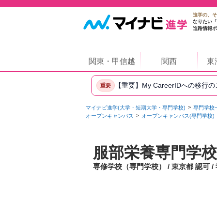
進学の、そ
なりたい「
進路情報ポ
関東・甲信越
関西
東
【重要】My CareerIDへの移行
重要
マイナビ進学(大学・短期大学・専門学校)
専門学校
オープンキャンパス
オープンキャンパス(専門学校)
服部栄養専門学校
専修学校（専門学校） / 東京都 認可 