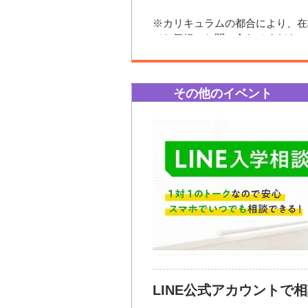
参加方法・参加条件
お電話または、インターネットで
※カリキュラムの都合により、在
【申込方法】
でお気軽にお問い合わせください
インターネットでお申し込みくだ
【当日のスケジュール】
TEL：0120-69-8101
１.学園説明（就職・出願説明含
２.デモンストレーション
皆様のご来校を心よりお待ちして
【当日のスケジュール】
その他のイベント
３.実習＆試食
1. 特待生制度について
４.個別相談＆施設見学など
2. 筆記試験に向けた対策講座
開催日時
随時開催
3. 個別相談
【参加費】
開催場所
無料
【参加費】
無料
お問い合わせ先
お問い合わせ先
TEL: 0120-69-8101 （入学相談室
TEL: 03-3356-7175 （入学相談室
TEL: 0120-69-8101 （入学相談室
Mail:
open@hattori.ac.jp
TEL: 03-3356-7175 （入学相談室
Mail:
open@hattori.ac.jp
LINE公式アカウントで