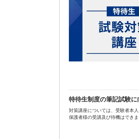
ご入学方法も分かりやすくご説明
【参加資格】
【メニュー】
☆ 当校は学費サポート制度も充
・『調理師』『パティシエ』『栄
●肉の火入れ部位の食べ比べ
=-=-=-=-=-=-=-=-=-=-=-=-=-=-=-=-
・『食』のお仕事に興味の有る方
・服部学園に入学をご希望の方
・学校を比較検討中の方
開催日時
2026年08
【申込方法】
など
お電話または、インターネットで
開催場所
【メニュー】
【当日のスケジュール】
●ハワイアンパンケーキ
1 デモンストレーション「肉の
2 学校説明
3 施設見学＆個別相談
【申込方法】
お電話または、インターネットで
特待生制度の筆記試験に
【参加費】
対策講座については、受験者本人
無料
【当日のスケジュール】
保護者様の受講及び待機はできま
１.学園説明（就職・出願説明含
お問い合わせ先
２.デモンストレーション
開催日時
2026年08
３.実習＆試食