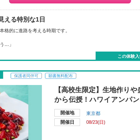
見える特別な1日
本格的に進路を考える時期です。
う…」
」
この体験入
路祭りへ！
も開催します！
保護者同伴可
願書無料配布
いただければ、その場で一緒に内容を確認しながらご相談いただ
【高校生限定】生地作りや
から伝授！ハワイアンパン
ながら、自分にぴったりの進路を見つけてみませんか？
開催地
生にもおススメの1日です。
東京都
開催日
08/23(日)