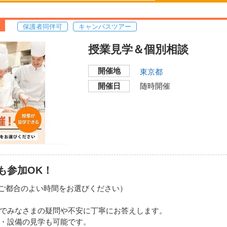
）
分。
）
東京メトロ副都心線「新
徒歩3分。
保護者同伴可
キャンパスツアー
い地図で見る
本校舎
授業見学＆個別相談
開催地
開催地
東京都
〒151-0051
開催日
随時開催
東京都渋谷区千駄ヶ谷5-2
）
養士』になりたい方
）
交通機関・最寄り駅
JR山手線・総武線「代
JR各線、京王線、小田
ワー改札口・新南改札口
都営地下鉄大江戸線「代
分。
も参加OK！
東京メトロ副都心線「新
徒歩3分。
い地図で見る
00（ご都合のよい時間をお選びください）
でみなさまの疑問や不安に丁寧にお答えします。
・設備の見学も可能です。