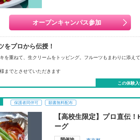
ちの方）
オープンキャンパス参加
名様までとさせていただきます。
ツをプロから伝授！
リー受付中！
します。
キを重ねて、生クリームをトッピング。フルーツもまわりに添え
実！学費についてもぜひご相談ください。
様までとさせていただきます
月18日（火） 13:30〜16:00
この体験入
=-=-=-=-=-=-=-=-=-=-=-=-=-=-
リー受付中！
します。
保護者同伴可
願書無料配布
実！学費についてもぜひご相談ください。
本校舎
=-=-=-=-=-=-=-=-=-=-=-=-=-=-
【高校生限定】プロ直伝！H
開催地
ーグ
月23日
（日）
10:00～14:00
〒151-0051
東京都渋谷区千駄ヶ谷5-2
開催地