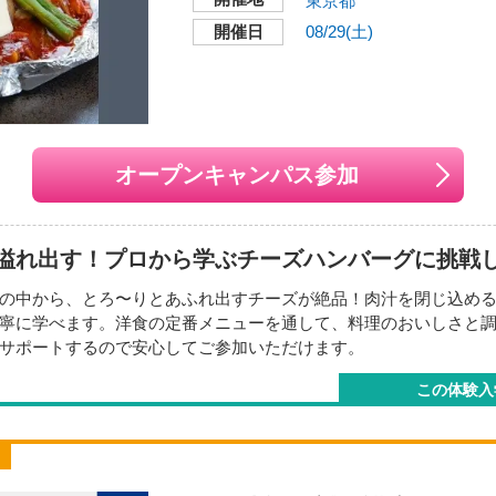
東京都
開催日
08/29(土)
交通機関・最寄り駅
JR山手線・総武線「代
本校舎
JR各線、京王線、小田
ワー改札口・新南改札口
開催地
都営地下鉄大江戸線「代
〒151-0051
分。
東京都渋谷区千駄ヶ谷5-2
オープンキャンパス参加
東京メトロ副都心線「新
徒歩3分。
交通機関・最寄り駅
い地図で見る
JR山手線・総武線「代
溢れ出す！プロから学ぶチーズハンバーグに挑戦
JR各線、京王線、小田
ワー改札口・新南改札口
の中から、とろ〜りとあふれ出すチーズが絶品！肉汁を閉じ込め
都営地下鉄大江戸線「代
寧に学べます。洋食の定番メニューを通して、料理のおいしさと
分。
サポートするので安心してご参加いただけます。
東京メトロ副都心線「新
養士』になりたい方
徒歩3分。
い地図で見る
この体験入
様までとさせていただきます
=-=-=-=-=-=-=-=-=-=-=-=-=-=-
リー受付中！