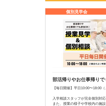
TEL: 0120-69-8101 （入学相談室
４.個別相談＆施設見学など
TEL: 03-3356-7175 （入学相談室
開催場所
Mail:
open@hattori.ac.jp
個別見学会
大き
【参加費】
無料
参加方法・参加条件
お問い合わせ先
【参加資格】
TEL: 0120-69-8101 （入学相談室
・『調理師』『パティシエ』『栄
TEL: 03-3356-7175 （入学相談室
・『食』のお仕事に興味の有る方
Mail:
open@hattori.ac.jp
・服部学園に入学をご希望の方
・学校を比較検討中の方
など
部活帰りやお仕事帰りで
【メニュー】
大き
●HATTORIチーズハンバーグ
【毎日開催】平日10:00〜18:
入学相談スタッフが完全個別対応
【申込方法】
また、授業の様子や学校内の施設