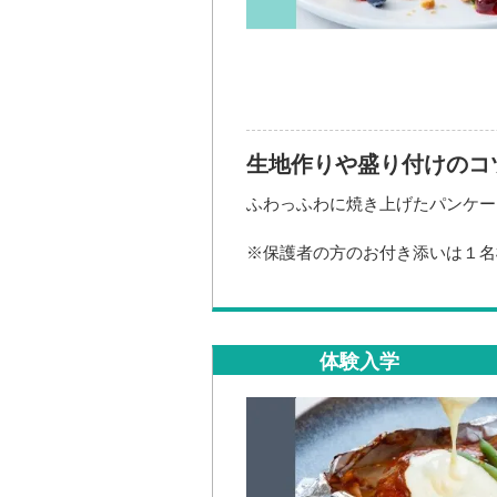
【持ち物】
・夏休みの進路探究の宿題（お持
※保護者の方のお付き添いは、1
生地作りや盛り付けのコ
2027年4月生 AO入試 エント
ご入学方法も分かりやすくご説明
ふわっふわに焼き上げたパンケー
☆ 当校は学費サポート制度も充
※保護者の方のお付き添いは１名
開催日時
2026年08
=-=-=-=-=-=-=-=-=-=-=-=-=-=-=-=-
2027年4月生 AO入試 エント
開催場所
ご入学方法も分かりやすくご説明
体験入学
☆ 当校は学費サポート制度も充
=-=-=-=-=-=-=-=-=-=-=-=-=-=-=-=-
開催日時
2026年08