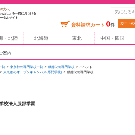
の先へ。
わたし」を一緒に見つける
ータルサイト
0
カートの
資料請求カート
件
海・北陸
北海道
東北
中国・四国
のご案内
一覧
東京都の専門学校一覧
服部栄養専門学校
イベント
東京都のオープンキャンパス(専門学校)
服部栄養専門学校
/ 学校法人服部学園