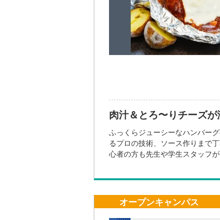
開催場所
大き
肉汁＆とろ〜りチーズが
ふっくらジューシーなハンバーグ
参加方法・参加条件
るプロの技術、ソース作りまで丁
【参加資格】
心者の方も先生や学生スタッフが
・『調理師』『パティシエ』『栄
大き
・『食』のお仕事に興味の有る方
※保護者の方のお付き添いは１名
・服部学園に入学をご希望の方
・学校を比較検討中の方
オープンキャンパス
など
=-=-=-=-=-=-=-=-=-=-=-=-=-=-=-=-
参加方法・参加条件
2027年4月生 AO入試 エント