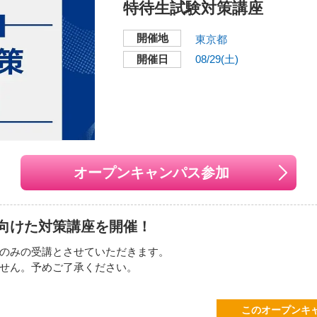
特待生試験対策講座
します。
実！学費についてもぜひご相談ください。
養士』になりたい方
開催地
東京都
=-=-=-=-=-=-=-=-=-=-=-=-=-=-
開催日
08/29(土)
月29日
（土）
10:00～14:00
お申し込みください。
本校舎
火入れ・部位の食べ比べ」など
オープンキャンパス参加
開催地
〒151-0051
東京都渋谷区千駄ヶ谷5-2
お申し込みください。
向けた対策講座を開催！
交通機関・最寄り駅
のみの受講とさせていただきます。
JR山手線・総武線「代
せん。予めご了承ください。
JR各線、京王線、小田
む）
ワー改札口・新南改札口
都営地下鉄大江戸線「代
月29日
（土）
13:30～14:30
このオープンキ