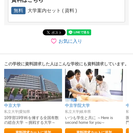
無料
大学案内セット ( 資料 )
お気に入り
この学校に資料請求した人はこんな学校にも資料請求しています。
中京大学
中京学院大学
中
私立大学|愛知県
私立大学|岐阜県
私立
10学部19学科を擁する全国有数
いつも学生と共に ～Here is
医
の総合大学 ～挑戦する大学～
second home for you～
門
き
資料請求カートに追加
資料請求カートに追加