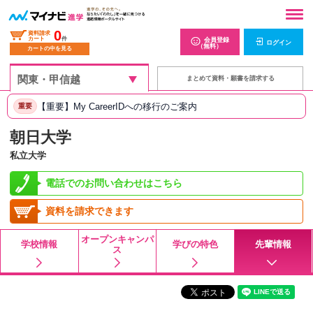
0
資料請求
カート
件
会員登録
ログイン
（無料）
カートの中を見る
まとめて資料・願書を請求する
【重要】My CareerIDへの移行のご案内
重要
朝日大学
私立大学
電話でのお問い合わせはこちら
資料を請求できます
オープンキャンパ
学校情報
学びの特色
先輩情報
ス