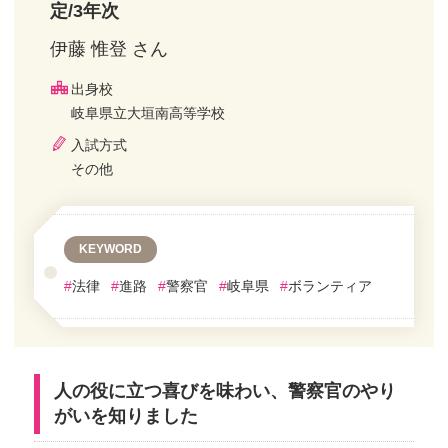
定/3年次
伊藤 惟登 さん
出身校
岐阜県立大垣南高等学校
入試方式
その他
KEYWORD
#
法律
#
進路
#
警察官
#
岐阜県
#
ボランティア
人の役に立つ喜びを味わい、警察官のやり
がいを知りました