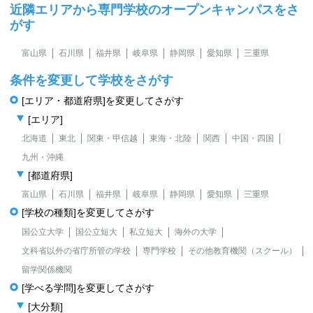
近隣エリアから専門学校のオープンキャンパスをさ
がす
富山県
石川県
福井県
岐阜県
静岡県
愛知県
三重県
条件を変更して学校をさがす
[エリア・都道府県]を変更してさがす
[エリア]
北海道
東北
関東・甲信越
東海・北陸
関西
中国・四国
九州・沖縄
[都道府県]
富山県
石川県
福井県
岐阜県
静岡県
愛知県
三重県
[学校の種類]を変更してさがす
国公立大学
国公立短大
私立短大
海外の大学
文科省以外の省庁所管の学校
専門学校
その他教育機関（スクール）
留学関係機関
[学べる学問]を変更してさがす
[大分類]