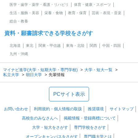
医学・歯学・薬学・看護・リハビリ
体育・健康・スポーツ
生活・服飾・美容
栄養・食物
教育・保育
芸術・表現・音楽
総合・教養
資料・願書請求できる学校をさがす
北海道
東北
関東・甲信越
東海・北陸
関西
中国・四国
九州・沖縄
マイナビ進学(大学・短期大学・専門学校)
大学・短大一覧
私立大学
朝日大学
先輩情報
PCサイト表示
お問い合わせ
利用規約・個人情報の取扱
推奨環境
サイトマップ
高校生のみなさんへ
掲載情報・登録商標について
大学・短大をさがす
専門学校をさがす
オープンキャンパスをさがす
専門職大学とは