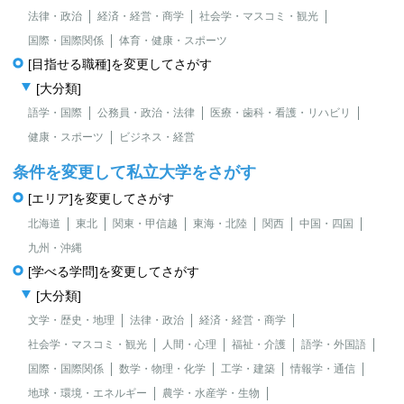
法律・政治
経済・経営・商学
社会学・マスコミ・観光
国際・国際関係
体育・健康・スポーツ
[目指せる職種]を変更してさがす
[大分類]
語学・国際
公務員・政治・法律
医療・歯科・看護・リハビリ
健康・スポーツ
ビジネス・経営
条件を変更して私立大学をさがす
[エリア]を変更してさがす
北海道
東北
関東・甲信越
東海・北陸
関西
中国・四国
九州・沖縄
[学べる学問]を変更してさがす
[大分類]
文学・歴史・地理
法律・政治
経済・経営・商学
社会学・マスコミ・観光
人間・心理
福祉・介護
語学・外国語
国際・国際関係
数学・物理・化学
工学・建築
情報学・通信
地球・環境・エネルギー
農学・水産学・生物