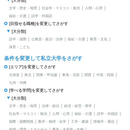
[大分類]
文学・歴史・地理
社会学・マスコミ・観光
人間・心理
福祉・介護
語学・外国語
[目指せる職種]を変更してさがす
[大分類]
語学・国際
公務員・政治・法律
福祉・介護
教育・文化
保育・こども
条件を変更して私立大学をさがす
[エリア]を変更してさがす
北海道
東北
関東・甲信越
東海・北陸
関西
中国・四国
九州・沖縄
[学べる学問]を変更してさがす
[大分類]
文学・歴史・地理
法律・政治
経済・経営・商学
社会学・マスコミ・観光
人間・心理
福祉・介護
語学・外国語
国際・国際関係
数学・物理・化学
工学・建築
情報学・通信
地球・環境・エネルギー
農学・水産学・生物