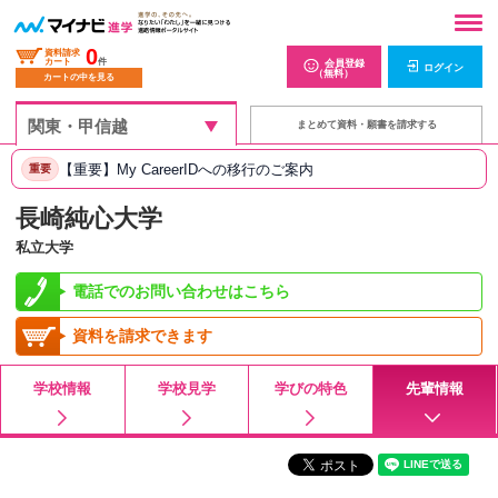
0
資料請求
カート
件
会員登録
ログイン
（無料）
カートの中を見る
まとめて資料・願書を請求する
【重要】My CareerIDへの移行のご案内
重要
長崎純心大学
私立大学
電話でのお問い合わせはこちら
資料を請求できます
学校情報
学校見学
学びの特色
先輩情報