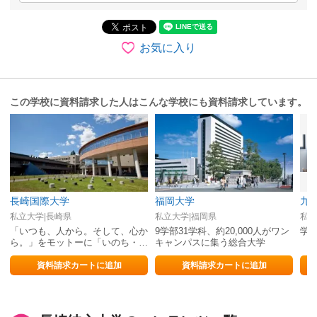
お気に入り
この学校に資料請求した人はこんな学校にも資料請求しています。
長崎国際大学
福岡大学
九
私立大学|長崎県
私立大学|福岡県
私立
「いつも、人から。そして、心か
9学部31学科、約20,000人がワン
学
ら。」をモットーに「いのち・健
キャンパスに集う総合大学
康・くらし」に貢献する教育を展
開
資料請求カートに追加
資料請求カートに追加