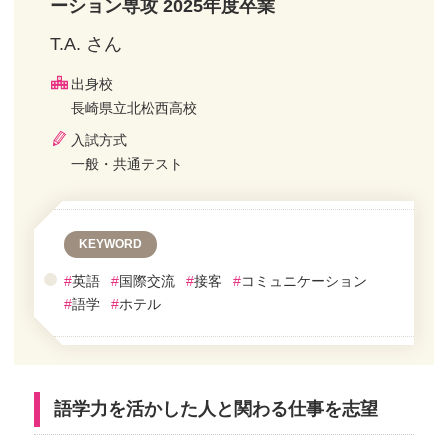
ーション専攻 2025年度卒業
T.A. さん
出身校
長崎県立北松西高校
入試方式
一般・共通テスト
KEYWORD
#
英語
#
国際交流
#
接客
#
コミュニケーション
#
語学
#
ホテル
語学力を活かした人と関わる仕事を志望