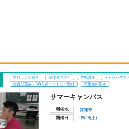
無料ランチ付き
保護者同伴可
体験講座
キャンパスツ
総合型選抜／AO入試エントリー受付
願書無料配布
サマーキャンパス
開催地
愛知県
開催日
08/29(土)