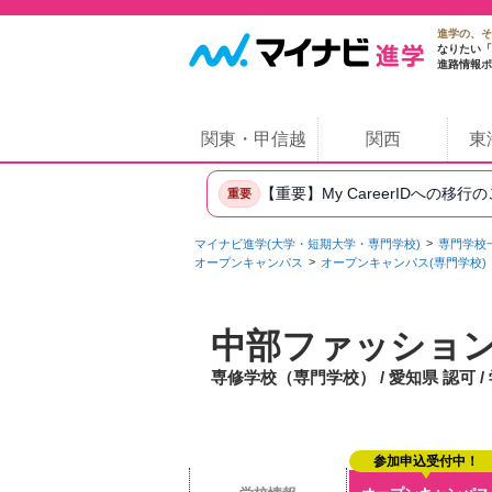
進学の、そ
なりたい「
進路情報ポ
関東・甲信越
関西
東
【重要】My CareerIDへの移行
重要
マイナビ進学(大学・短期大学・専門学校)
専門学校
オープンキャンパス
オープンキャンパス(専門学校)
中部ファッショ
専修学校（専門学校） / 愛知県 認可 
参加申込受付中！