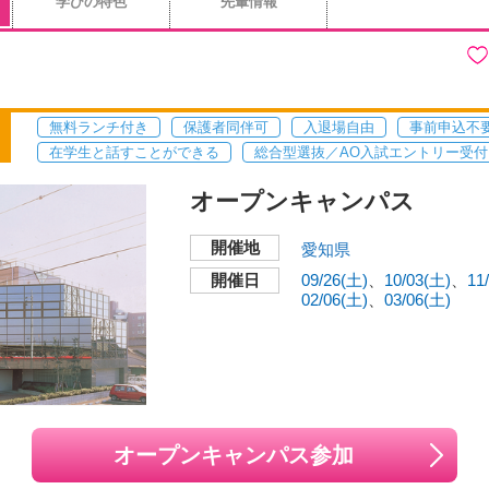
学びの特色
先輩情報
無料ランチ付き
保護者同伴可
入退場自由
事前申込不
在学生と話すことができる
総合型選抜／AO入試エントリー受付
オープンキャンパス
開催地
愛知県
開催日
09/26(土)
10/03(土)
11
02/06(土)
03/06(土)
オープンキャンパス参加