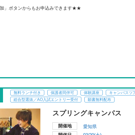
加」ボタンからもお申込みできます★★
無料ランチ付き
保護者同伴可
体験講座
キャンパスツ
総合型選抜／AO入試エントリー受付
願書無料配布
スプリングキャンパス
開催地
愛知県
開催日
03/20(土)