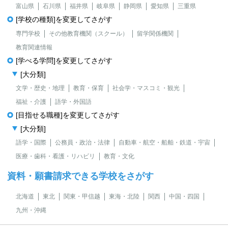
富山県
石川県
福井県
岐阜県
静岡県
愛知県
三重県
[学校の種類]を変更してさがす
専門学校
その他教育機関（スクール）
留学関係機関
教育関連情報
[学べる学問]を変更してさがす
[大分類]
文学・歴史・地理
教育・保育
社会学・マスコミ・観光
福祉・介護
語学・外国語
[目指せる職種]を変更してさがす
[大分類]
語学・国際
公務員・政治・法律
自動車・航空・船舶・鉄道・宇宙
医療・歯科・看護・リハビリ
教育・文化
資料・願書請求できる学校をさがす
北海道
東北
関東・甲信越
東海・北陸
関西
中国・四国
九州・沖縄