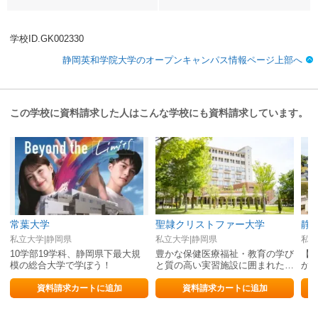
学校ID.GK002330
静岡英和学院大学のオープンキャンパス情報ページ上部へ
この学校に資料請求した人はこんな学校にも資料請求しています。
常葉大学
聖隷クリストファー大学
静
私立大学|静岡県
私立大学|静岡県
私立
10学部19学科、静岡県下最大規
豊かな保健医療福祉・教育の学び
【
模の総合大学で学ぼう！
と質の高い実習施設に囲まれた理
か5
想的な学修環境
少
資料請求カートに追加
資料請求カートに追加