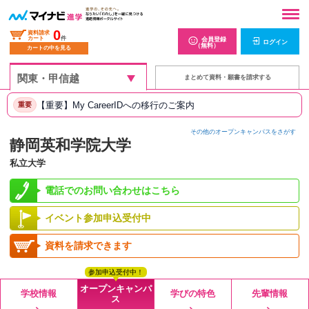
0
資料請求
カート
件
会員登録
ログイン
（無料）
カートの中を見る
まとめて資料・願書を請求する
【重要】My CareerIDへの移行のご案内
重要
その他のオープンキャンパスをさがす
静岡英和学院大学
私立大学
電話でのお問い合わせはこちら
イベント参加申込受付中
資料を請求できます
参加申込受付中！
オープンキャンパ
学校情報
学びの特色
先輩情報
ス