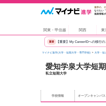
進学の、そ
なりたい「
進路情報ポ
関東・甲信越
関西
東
【重要】My CareerIDへの移行
重要
マイナビ進学(大学・短期大学・専門学校)
大学・短
愛知学泉大学短期
私立短期大学
学校情報
オープンキャンパス