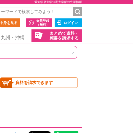
愛知学泉大学短期大学部の先輩情報
会員登録
中身を見る
ログイン
（無料）
まとめて資料・
九州・沖縄
願書を請求する
›
資料を請求できます