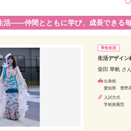
生活――仲間とともに学び、成長できる
学生生活
生活デザイン総
柴田 華帆 さ
出身校
愛知県 豊野
入試方式
学校推薦型