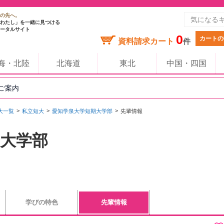
の先へ。
わたし」を一緒に見つける
ータルサイト
0
カートの
資料請求カート
件
海・北陸
北海道
東北
中国・四国
のご案内
大一覧
私立短大
愛知学泉大学短期大学部
先輩情報
大学部
学びの特色
先輩情報