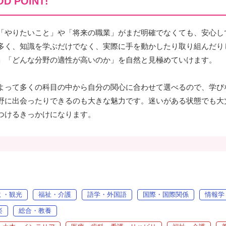
D POINT!
「やりたいこと」や「将来の職業」がまだ明確でなくても、安心し
多く、知識を学ぶだけでなく、実際に手を動かしたり取り組んだり
」「どんな分野の適性が高いのか」を自然と見極めていけます。
よって多くの科目の中から自分の関心に合わせて選べるので、学び
野に出会ったりできるのも大きな魅力です。迷いがある状態でも大
つけるきっかけになります。
ミ・観光
福祉・介護
語学・外国語
国際・国際関係
情報学
楽
総合・教養