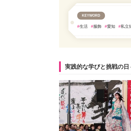
KEYWORD
#
生活
#
服飾
#
愛知
#
私立
実践的な学びと挑戦の日