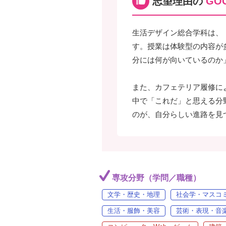
志望理由の
GOO
生活デザイン総合学科は、
す。授業は体験型の内容が
分には何が向いているのか
また、カフェテリア履修に
中で「これだ」と思える分
のが、自分らしい進路を見
専攻分野（学問／職種）
文学・歴史・地理
社会学・マスコ
生活・服飾・美容
芸術・表現・音