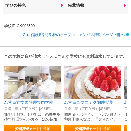
学びの特色
先輩情報
学校ID.GK002320
ニチエイ調理専門学校のオープンキャンパス情報ページ上部へ
この学校に資料請求した人はこんな学校にも資料請求しています。
名古屋辻学園調理専門学校
名古屋ユマニテク調理製菓専門学校
名
専修学校（専門学校）|愛知県
専修学校（専門学校）|愛知県
専修
1917年創立。100年以上の歴史を
調理師・パティシェ・パン職人・
【
持つ料理学校が誇る一流の技術…
和菓子職人など。「なりたい」…
る
資料請求カートに追加
資料請求カートに追加