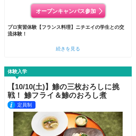
オープンキャンパス参加
プロ実習体験【フランス料理】ニチエイの学生との交
流体験！
続きを見る
体験入学
【10/10(土)】鯵の三枚おろしに挑
戦！ 鯵フライ＆鯵のおろし煮
定員制