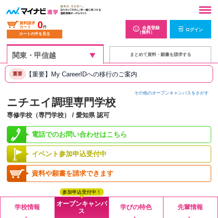
0
資料請求
カート
件
会員登録
ログイン
（無料）
カートの中を見る
まとめて資料・願書を請求する
【重要】My CareerIDへの移行のご案内
重要
その他のオープンキャンパスをさがす
ニチエイ調理専門学校
専修学校（専門学校） / 愛知県 認可
電話でのお問い合わせはこちら
イベント参加申込受付中
資料や願書を請求できます
参加申込受付中！
オープンキャンパ
学校情報
学びの特色
先輩情報
ス