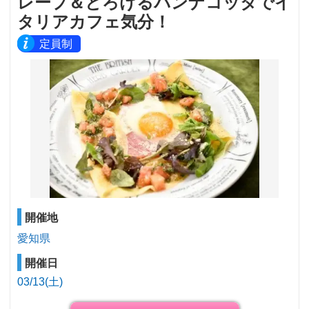
レープ＆とろけるパンナコッタでイ
タリアカフェ気分！
定員制
開催地
愛知県
開催日
03/13(土)