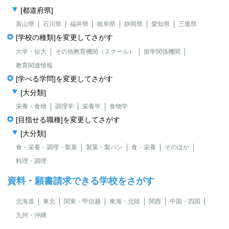
[都道府県]
富山県
石川県
福井県
岐阜県
静岡県
愛知県
三重県
[学校の種類]を変更してさがす
大学・短大
その他教育機関（スクール）
留学関係機関
教育関連情報
[学べる学問]を変更してさがす
[大分類]
栄養・食物
調理学
栄養学
食物学
[目指せる職種]を変更してさがす
[大分類]
食・栄養・調理・製菓
製菓・製パン
食・栄養
そのほか
料理・調理
資料・願書請求できる学校をさがす
北海道
東北
関東・甲信越
東海・北陸
関西
中国・四国
九州・沖縄