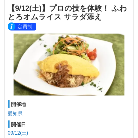
【9/12(土)】プロの技を体験！ ふわ
とろオムライス サラダ添え
定員制
開催地
愛知県
開催日
09/12(土)