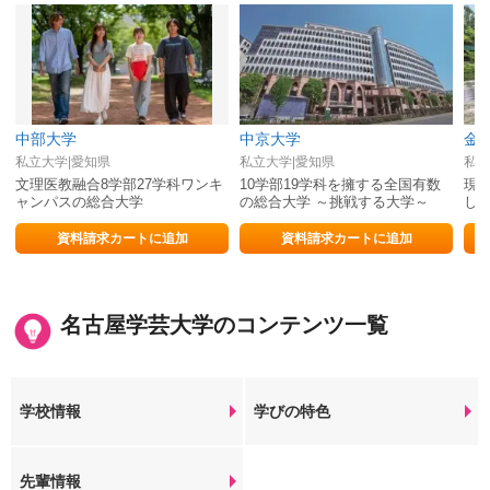
中部大学
中京大学
金
私立大学|愛知県
私立大学|愛知県
私立
文理医教融合8学部27学科ワンキ
10学部19学科を擁する全国有数
現
ャンパスの総合大学
の総合大学 ～挑戦する大学～
し
を
資料請求カートに追加
資料請求カートに追加
名古屋学芸大学のコンテンツ一覧
学校情報
学びの特色
先輩情報