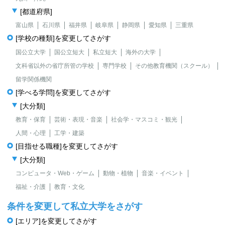
[都道府県]
富山県
石川県
福井県
岐阜県
静岡県
愛知県
三重県
[学校の種類]を変更してさがす
国公立大学
国公立短大
私立短大
海外の大学
文科省以外の省庁所管の学校
専門学校
その他教育機関（スクール）
留学関係機関
[学べる学問]を変更してさがす
[大分類]
教育・保育
芸術・表現・音楽
社会学・マスコミ・観光
人間・心理
工学・建築
[目指せる職種]を変更してさがす
[大分類]
コンピュータ・Web・ゲーム
動物・植物
音楽・イベント
福祉・介護
教育・文化
条件を変更して私立大学をさがす
[エリア]を変更してさがす