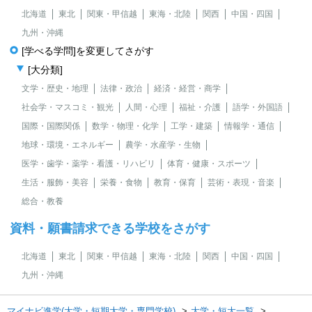
北海道
東北
関東・甲信越
東海・北陸
関西
中国・四国
九州・沖縄
[学べる学問]を変更してさがす
[大分類]
文学・歴史・地理
法律・政治
経済・経営・商学
社会学・マスコミ・観光
人間・心理
福祉・介護
語学・外国語
国際・国際関係
数学・物理・化学
工学・建築
情報学・通信
地球・環境・エネルギー
農学・水産学・生物
医学・歯学・薬学・看護・リハビリ
体育・健康・スポーツ
生活・服飾・美容
栄養・食物
教育・保育
芸術・表現・音楽
総合・教養
資料・願書請求できる学校をさがす
北海道
東北
関東・甲信越
東海・北陸
関西
中国・四国
九州・沖縄
マイナビ進学(大学・短期大学・専門学校)
大学・短大一覧