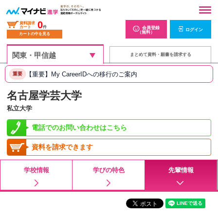
0
資料請求
カート
件
会員登録
ログイン
（無料）
カートの中を見る
まとめて資料・願書を請求する
【重要】My CareerIDへの移行のご案内
重要
名古屋学芸大学
私立大学
電話でのお問い合わせはこちら
資料を請求できます
学校情報
学びの特色
先輩情報