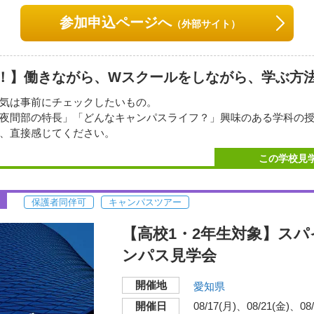
愛知県名古屋市中村区名駅4
参加申込ページへ
（外部サイト）
交通機関・最寄り駅
名古屋駅前、徒歩3分。
JR・地下鉄・名鉄・近
！】働きながら、Wスクールをしながら、学ぶ方
気は事前にチェックしたいもの。
夜間部の特長」「どんなキャンパスライフ？」興味のある学科の
、直接感じてください。
対象のコースもあります！社会人、既卒者も体感してみてくださ
い地図で見る
この学校見
月31日（月） 18:30～20:00（受付18:15～）
保護者同伴可
キャンパスツアー
【高校1・2年生対象】スパ
ョンの見学を希望の方は、入学相談室へ電話またはメール・LINE
間前まで』に申込みください。
ンパス見学会
総合校舎 モード学
など時間調整が必要になった場合は、入学相談室より連絡します
開催地
愛知県
開催地
〒450-0002
開催日
08/17(月)
08/21(金)
08