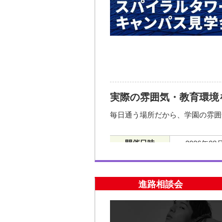
TEL: 052-582-0001 （入学相談室
FAX: 052-582-0077
Mail:
nyugaku.nagoya@mode.ac.j
実際の雰囲気・教育環境
大き
毎日通う場所だから、学園の雰囲
参加方法・参加条件
開催日時
2026年08
16:30
※曜日によって見学できる学科・
2026年08
※都合が合わない場合は、入学相
16:30
進路相談会
お問い合わせ先
2026年08
16:30
TEL: 052-582-0001 （入学相談室