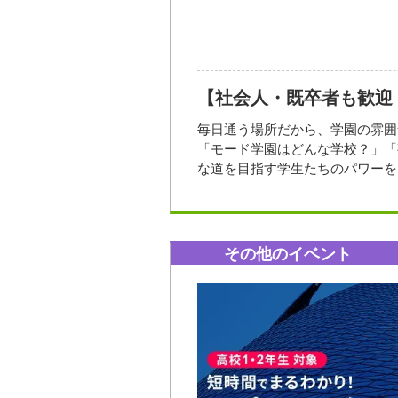
【社会人・既卒者も歓迎
毎日通う場所だから、学園の雰囲
「モード学園はどんな学校？」「
な道を目指す学生たちのパワーを
社会人対象の「教育訓練給付金」
大き
開催日時
2026年08
その他のイベント
参加方法・参加条件
開催場所
※体験入寮や学生寮・学生マンシ
※体験入寮は『宿泊希望日の1週
※申込み完了後、予約多数の場合
お問い合わせ先