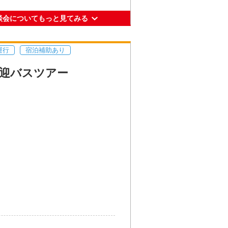
-27-1
談会についてもっと見てみる
ールを考える人、留学生など、来
運行
宿泊補助あり
鉄から地下街が直結。
 10:00／11:30／13:30／
迎バスツアー
0
園 スパイラルタワーズ
-27-1
鉄から地下街が直結。