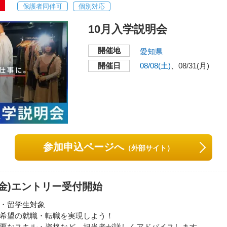
ましょう。
保護者同伴可
個別対応
入学相談室へ連絡ください。
調整など発生した場合、本学より連絡いたします。
10月入学説明会
月17日（月） 10:00／11:30／13:30／
2026年08月18日（火）
00／18:30
15:00／17:00／18:3
開催地
愛知県
月19日（水） 10:00／11:30／13:30／
2026年08月20日（木）
）
開催日
08/08(土)
08/31(月)
00／18:30
15:00／17:00／18:3
月21日（金） 10:00／11:30／13:30／
2026年08月24日（月）
p
00／18:30
15:00／17:00／18:3
月26日（水） 10:00／11:30／13:30／
2026年08月27日（木）
00／18:30
15:00／17:00／18:3
月28日（金） 10:00／11:30／13:30／
参加申込ページへ
（外部サイト）
00／18:30
1(金)エントリー受付開始
総合校舎 モード学
・留学生対象
希望の就職・転職を実現しよう！
開催地
要なスキル・資格など、担当者が詳しくアドバイスします。