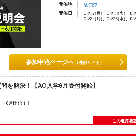
開催地
愛知県
p
開催日
08/17(月)
08/18(火)
08
08/24(月)
総合校舎 モード学
08/26(水)
08
開催地
〒450-0002
愛知県名古屋市中村区名駅4
交通機関・最寄り駅
参加申込ページへ
（外部サイト）
名古屋駅前、徒歩3分。
JR・地下鉄・名鉄・近
質問を解決！【AO入学6月受付開始】
トリー6月開始！】
い地図で見る
1番早い方法です。
この進路相
方法」 「選考方法」「結果通知・出願許可」についてなど、AO