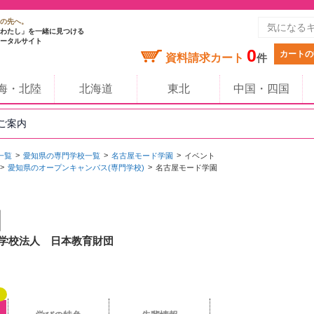
の先へ。
わたし」を一緒に見つける
ータルサイト
0
カートの
資料請求カート
件
海・北陸
北海道
東北
中国・四国
のご案内
一覧
愛知県の専門学校一覧
名古屋モード学園
イベント
愛知県のオープンキャンパス(専門学校)
名古屋モード学園
園
/ 学校法人 日本教育財団