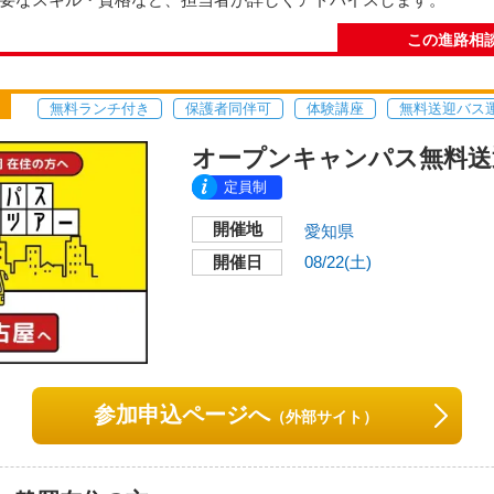
〒450-0002
愛知県名古屋市中村区名駅4
この進路相
った人や、ひと足早く学びたい人、進路変更や大学とのダブルスク
ことができます。
交通機関・最寄り駅
名古屋駅前、徒歩3分。
無料ランチ付き
保護者同伴可
体験講座
無料送迎バス
JR・地下鉄・名鉄・近
月08日
（土）
10:00／11:30／13:30／
2026年08月31日（月）
オープンキャンパス無料送
00／18:30
15:00／17:00／18:3
定員制
開催地
愛知県
い地図で見る
開催日
08/22(土)
総合校舎 モード学
開催地
〒450-0002
愛知県名古屋市中村区名駅4
入学相談室へ連絡ください。
調整など発生した場合、本学より連絡いたします。
交通機関・最寄り駅
参加申込ページへ
（外部サイト）
名古屋駅前、徒歩3分。
JR・地下鉄・名鉄・近