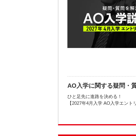
FAX: 052-582-0077
Mail:
開催場所
nyugaku.nagoya@mode.ac.j
AO入学に関する疑問・
ひと足先に進路を決める！
【2027年4月入学 AO入学エン
大き
AO入学はモード学園に入学する
「エントリー資格」「エントリー
す！
参加方法・参加条件