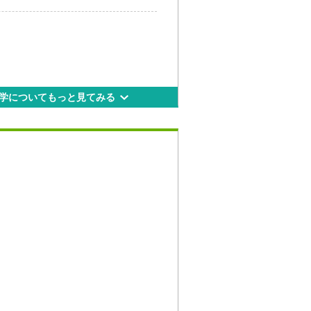
キュラムについてわかりやすく解説
学についてもっと見てみる
） 11:00～15:30（受付
園 スパイラルタワーズ