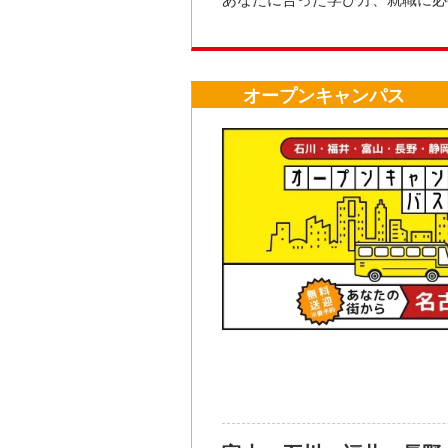
4月入学のタイミングが合わなか
年の4月を待たずに学びを始める
オープンキャンパス
開催日時
2026年08
15:00／17:
開催場所
大き
参加方法・参加条件
※参加をキャンセルする場合は、
※申込み状況により時間や日程の
お問い合わせ先