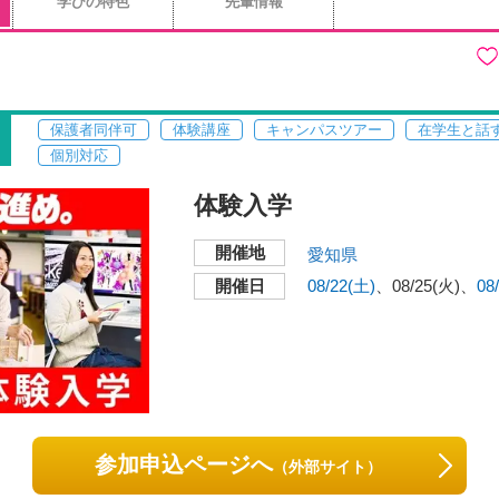
学びの特色
先輩情報
保護者同伴可
体験講座
キャンパスツアー
在学生と話
個別対応
体験入学
開催地
愛知県
開催日
08/22(土)
08/25(火)
08
参加申込ページへ
（外部サイト）