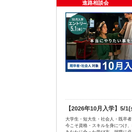
準備を万全にしてAO入学に臨み
進路相談会
※参加をキャンセルする場合は、
※申込み状況により時間や日程の
開催日時
2026年08
15:00／17:
お問い合わせ先
2026年08
TEL: 052-582-0001 （入学相談室
15:00／17:
FAX: 052-582-0077
2026年08
Mail:
nyugaku.nagoya@mode.ac.j
15:00／17:
2026年08
15:00／17:
2026年08
15:00／17:
開催場所
【2026年10月入学】5/
大学生・短大生・社会人・既卒者
今こそ資格・スキルを身につけ、
あなたに合った学び方、就職に必