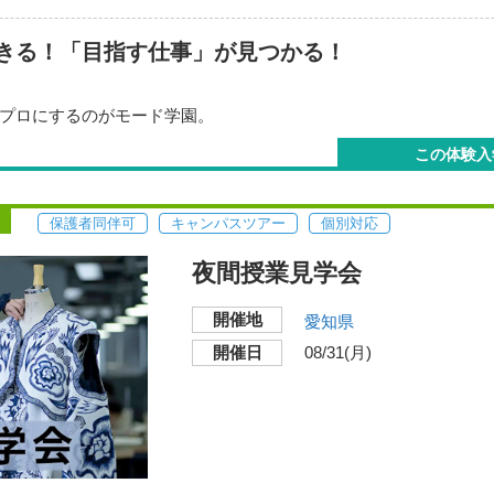
きる！「目指す仕事」が見つかる！
プロにするのがモード学園。
るモード学園を確認しよう！実際の仕事や業界のことから、カリ
この体験入
る、業界直結の教育環境を体感してください。
保護者同伴可
キャンパスツアー
個別対応
月22日
（土）
11:00～15:30（受付
2026年08月25日（火
10:30〜）
夜間授業見学会
月29日
（土）
10:00～13:00（受付9:30
開催地
愛知県
開催日
08/31(月)
総合校舎 モード学
開催地
〒450-0002