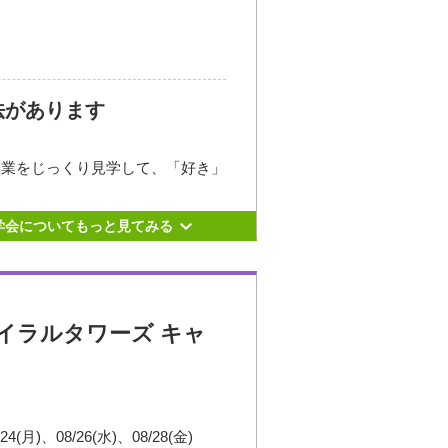
-27-1
鉄から地下街が直結。
法があります
授業をじっくり見学して、「好き」
い。
学会についてもっと見てみる
イラルタワーズ キャ
で問合せください。
園 スパイラルタワーズ
。
/24(月)
08/26(水)
08/28(金)