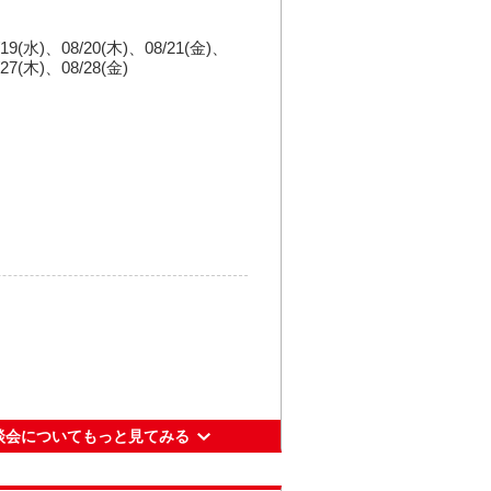
/19(水)
08/20(木)
08/21(金)
園 スパイラルタワーズ
/27(木)
08/28(金)
更新日： 2026.06.17
-27-1
鉄から地下街が直結。
談会についてもっと見てみる
入学に関する疑問にすべて応えま