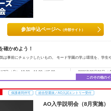
愛知県名古屋市中村区名駅4
）
交通機関・最寄り駅
p
名古屋駅前、徒歩3分。
JR・地下鉄・名鉄・近
参加申込ページへ
（外部サイト）
を確かめよう！
い地図で見る
気は事前にチェックしたいもの。 モード学園の学ぶ環境を、学生
月17日（月） 10:00～11:30／15:00～
2026年08月21日（金）
16:30
このその他のイ
コースが異なります。
月24日（月） 10:00～11:30／15:00～
2026年08月26日（水）
談室まで問合せください。
16:30
保護者同伴可
総合型選抜／AO入試エントリー受付
月28日（金） 10:00～11:30／15:00～
AO入学説明会（8月実施）
）