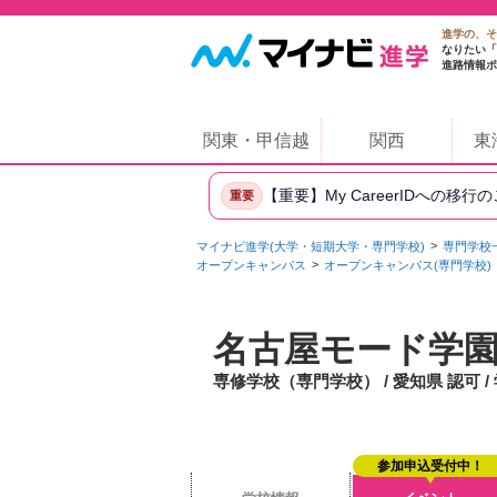
進学の、そ
なりたい「
進路情報ポ
関東・甲信越
関西
東
【重要】My CareerIDへの移行
重要
マイナビ進学(大学・短期大学・専門学校)
専門学校
オープンキャンパス
オープンキャンパス(専門学校)
名古屋モード学
専修学校（専門学校） / 愛知県 認可 
参加申込受付中！