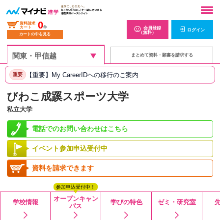
0
資料請求
カート
件
会員登録
ログイン
（無料）
カートの中を見る
まとめて資料・願書を請求する
【重要】My CareerIDへの移行のご案内
重要
びわこ成蹊スポーツ大学
私立大学
電話でのお問い合わせはこちら
イベント参加申込受付中
資料を請求できます
参加申込受付中！
オープンキャン
学校情報
学びの特色
ゼミ・研究室
パス