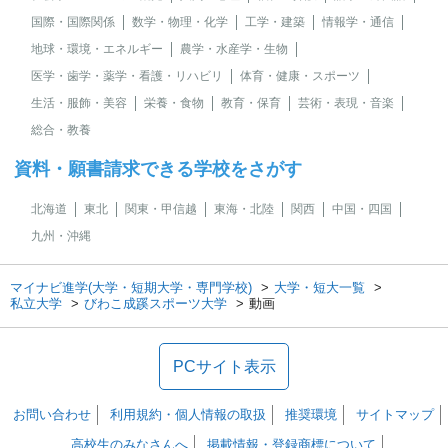
国際・国際関係
数学・物理・化学
工学・建築
情報学・通信
地球・環境・エネルギー
農学・水産学・生物
医学・歯学・薬学・看護・リハビリ
体育・健康・スポーツ
生活・服飾・美容
栄養・食物
教育・保育
芸術・表現・音楽
総合・教養
資料・願書請求できる学校をさがす
北海道
東北
関東・甲信越
東海・北陸
関西
中国・四国
九州・沖縄
マイナビ進学(大学・短期大学・専門学校)
大学・短大一覧
私立大学
びわこ成蹊スポーツ大学
動画
PCサイト表示
お問い合わせ
利用規約・個人情報の取扱
推奨環境
サイトマップ
高校生のみなさんへ
掲載情報・登録商標について