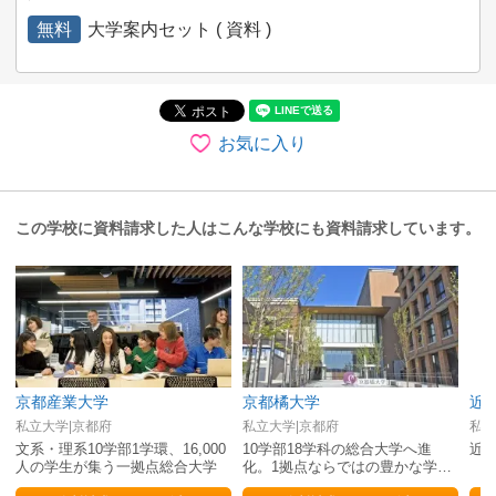
無料
大学案内セット ( 資料 )
お気に入り
この学校に資料請求した人はこんな学校にも資料請求しています。
京都産業大学
京都橘大学
近
私立大学|京都府
私立大学|京都府
私立
文系・理系10学部1学環、16,000
10学部18学科の総合大学へ進
近
人の学生が集う一拠点総合大学
化。1拠点ならではの豊かな学び
で、夢をかなえる確かな力を育