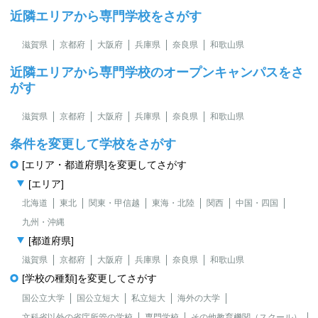
近隣エリアから専門学校をさがす
滋賀県
京都府
大阪府
兵庫県
奈良県
和歌山県
近隣エリアから専門学校のオープンキャンパスをさ
がす
滋賀県
京都府
大阪府
兵庫県
奈良県
和歌山県
条件を変更して学校をさがす
[エリア・都道府県]を変更してさがす
[エリア]
北海道
東北
関東・甲信越
東海・北陸
関西
中国・四国
九州・沖縄
[都道府県]
滋賀県
京都府
大阪府
兵庫県
奈良県
和歌山県
[学校の種類]を変更してさがす
国公立大学
国公立短大
私立短大
海外の大学
文科省以外の省庁所管の学校
専門学校
その他教育機関（スクール）