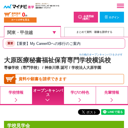
0
資料請求
カート
件
会員登録
ログイン
（無料）
カートの中を見る
まとめて資料・願書を請求する
【重要】My CareerIDへの移行のご案内
重要
その他のオープンキャンパスをさがす
大原医療秘書福祉保育専門学校横浜校
専修学校（専門学校） / 神奈川県 認可 / 学校法人大原学園
資料や願書を請求できます
オープンキャンパ
学校情報
学びの特色
先輩情報
ス
学校見学会