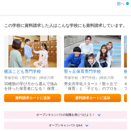
部へ
この学校に資料請求した人はこんな学校にも資料請求しています。
横浜こども専門学校
聖ヶ丘保育専門学校
横
専修学校（専門学校）|神奈川県
専修学校（専門学校）|神奈川県
専修
10種類の学び方から選んで強み
男女共学化スタート！聖ヶ丘で
キ
を持った保育者になる！ 保育
「保育」と「子ども」のプロを目
ブ
士・幼稚園教諭の資格のダブル取
指しましょう！
浜
得が目指せる
を
資料請求カートに追加
資料請求カートに追加
オープンキャンパスの知識を身につけよう！
オープンキャンパス Q&A