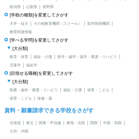
新潟県
山梨県
長野県
[学校の種類]を変更してさがす
大学・短大
その他教育機関（スクール）
留学関係機関
教育関連情報
[学べる学問]を変更してさがす
[大分類]
教育・保育
福祉・介護
医学・歯学・薬学・看護・リハビリ
児童学
福祉学
[目指せる職種]を変更してさがす
[大分類]
医療・歯科・看護・リハビリ
福祉・介護
保育・こども
保育・こども
保健・薬
資料・願書請求できる学校をさがす
北海道
東北
関東・甲信越
東海・北陸
関西
中国・四国
九州・沖縄