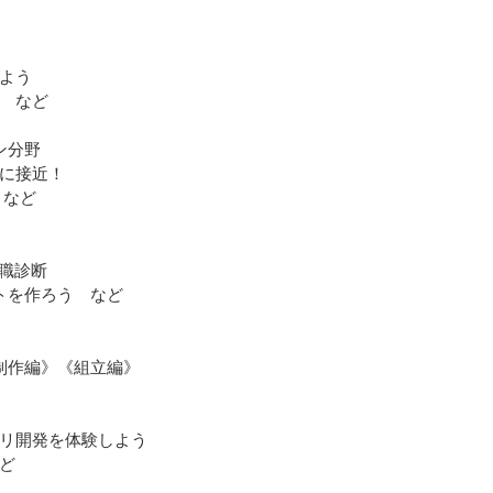
よう
 など
ン分野
に接近！
 など
適職診断
トを作ろう など
制作編》《組立編》
プリ開発を体験しよう
ど