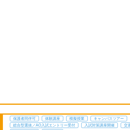
保護者同伴可
体験講座
模擬授業
キャンパスツアー
総合型選抜／AO入試エントリー受付
入試対策講座開催
交