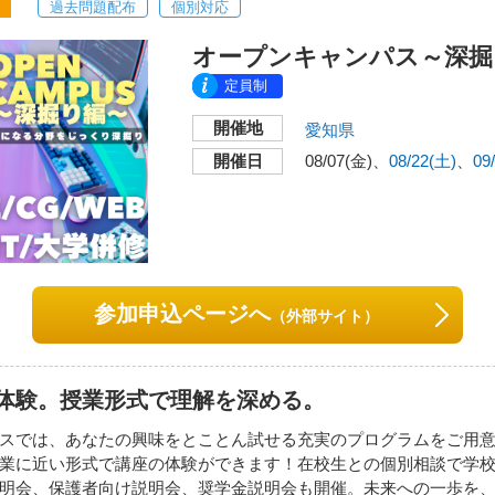
過去問題配布
個別対応
オープンキャンパス～深掘
定員制
開催地
愛知県
開催日
08/07(金)
08/22(土)
09
参加申込ページへ
（外部サイト）
体験。授業形式で理解を深める。
スでは、あなたの興味をとことん試せる充実のプログラムをご用
業に近い形式で講座の体験ができます！在校生との個別相談で学
明会、保護者向け説明会、奨学金説明会も開催。未来への一歩を