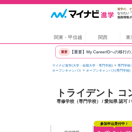
進学の、そ
なりたい「
進路情報ポ
関東・甲信越
関西
東
【重要】My CareerIDへの移行
重要
マイナビ進学(大学・短期大学・専門学校)
専門学校
オープンキャンパス
オープンキャンパス(専門学校)
トライデント コ
専修学校（専門学校） / 愛知県 認可 
参加申込受付中！