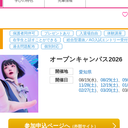
学びの特色
先輩情報
保護者同伴可
プレゼントあり
入退場自由
体験講座
在学生と話すことができる
総合型選抜／AO入試エントリー受付
過去問題配布
個別対応
オープンキャンパス2026
開催地
愛知県
開催日
08/19(水)
08/29(土)
09
11/28(土)
12/19(土)
01
02/27(土)
03/20(土)
03
参加申込ページへ
（外部サイト）