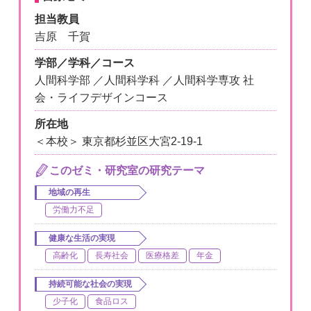
担当教員
吉原 千賀
学部／学科／コース
人間科学部 ／人間科学科 ／人間科学専攻 社
会・ライフデザインコース
所在地
＜本校＞ 東京都杉並区大宮2-19-1
このゼミ・研究室の研究テーマ
地域の再生
労働力不足
健康な生活の実現
高齢化
長寿社会
医療格差
年金
持続可能な社会の実現
少子化
食品ロス