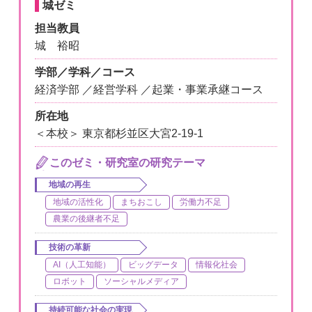
城ゼミ
担当教員
城 裕昭
学部／学科／コース
経済学部 ／経営学科 ／起業・事業承継コース
所在地
＜本校＞ 東京都杉並区大宮2-19-1
このゼミ・研究室の研究テーマ
地域の再生
地域の活性化
まちおこし
労働力不足
農業の後継者不足
技術の革新
AI（人工知能）
ビッグデータ
情報化社会
ロボット
ソーシャルメディア
持続可能な社会の実現