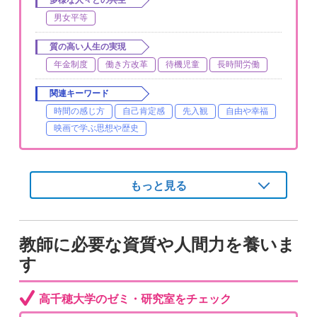
多様な人々との共生
男女平等
質の高い人生の実現
年金制度
働き方改革
待機児童
長時間労働
関連キーワード
時間の感じ方
自己肯定感
先入観
自由や幸福
映画で学ぶ思想や歴史
もっと見る
教師に必要な資質や人間力を養いま
す
高千穂大学のゼミ・研究室をチェック