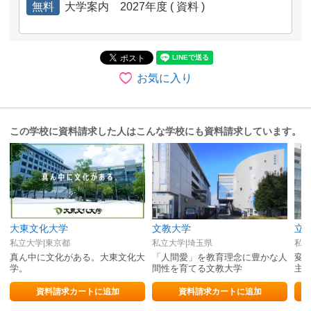
無料
大学案内 2027年度 ( 資料 )
お気に入り
この学校に資料請求した人はこんな学校にも資料請求しています。
大東文化大学
文教大学
立
私立大学|東京都
私立大学|埼玉県
私立
真ん中に文化がある。大東文化大
「人間愛」を教育理念に豊かな人
変
学。
間性を育てる文教大学
主
力
資料請求カートに追加
資料請求カートに追加