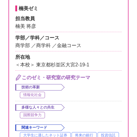
楠美ゼミ
担当教員
楠美 将彦
学部／学科／コース
商学部 ／商学科 ／金融コース
所在地
＜本校＞ 東京都杉並区大宮2-19-1
このゼミ・研究室の研究テーマ
技術の革新
情報化社会
多様な人々との共生
国際競争力
関連キーワード
大学生に適したネット証券
将来の銀行
投資信託