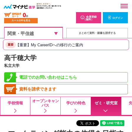
0
資料請求
カート
件
会員登録
ログイン
（無料）
カートの中を見る
まとめて資料・願書を請求する
【重要】My CareerIDへの移行のご案内
重要
高千穂大学
私立大学
電話でのお問い合わせはこちら
資料を請求できます
オープンキャン
学校情報
学びの特色
ゼミ・研究室
パス