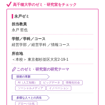
高千穂大学のゼミ・研究室をチェック
永戸ゼミ
担当教員
永戸 哲也
学部／学科／コース
経営学部 ／経営学科 ／情報コース
所在地
＜本校＞ 東京都杉並区大宮2-19-1
このゼミ・研究室の研究テーマ
技術の革新
AI（人工知能）
ビッグデータ
情報化社会
ソーシャルメディア
イノベーション
多様な人々との共生
グローバル化