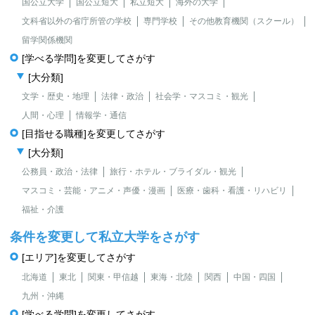
国公立大学
国公立短大
私立短大
海外の大学
文科省以外の省庁所管の学校
専門学校
その他教育機関（スクール）
留学関係機関
[学べる学問]を変更してさがす
[大分類]
文学・歴史・地理
法律・政治
社会学・マスコミ・観光
人間・心理
情報学・通信
[目指せる職種]を変更してさがす
[大分類]
公務員・政治・法律
旅行・ホテル・ブライダル・観光
マスコミ・芸能・アニメ・声優・漫画
医療・歯科・看護・リハビリ
福祉・介護
条件を変更して私立大学をさがす
[エリア]を変更してさがす
北海道
東北
関東・甲信越
東海・北陸
関西
中国・四国
九州・沖縄
[学べる学問]を変更してさがす