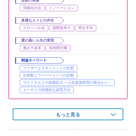
技術の革新
情報化社会
イノベーション
多様な人々との共生
グローバル化
国際競争力
男女平等
質の高い人生の実現
働き方改革
長時間労働
関連キーワード
リーダーとマネジメントの比較
出前館とウーバーイーツの比較
マクドナルドの規模拡大 ー人的資源管理の視点から－
エーザイの特徴的な経営方法
もっと見る