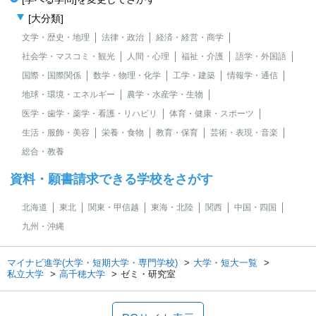
[大分類]
文学・歴史・地理
法律・政治
経済・経営・商学
社会学・マスコミ・観光
人間・心理
福祉・介護
語学・外国語
国際・国際関係
数学・物理・化学
工学・建築
情報学・通信
地球・環境・エネルギー
農学・水産学・生物
医学・歯学・薬学・看護・リハビリ
体育・健康・スポーツ
生活・服飾・美容
栄養・食物
教育・保育
芸術・表現・音楽
総合・教養
資料・願書請求できる学校をさがす
北海道
東北
関東・甲信越
東海・北陸
関西
中国・四国
九州・沖縄
マイナビ進学(大学・短期大学・専門学校)
大学・短大一覧
私立大学
高千穂大学
ゼミ・研究室