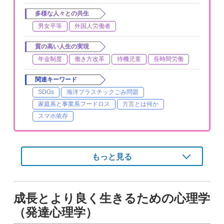
多様な人々との共生
男女平等
外国人労働者
質の高い人生の実現
年金制度
働き方改革
待機児童
長時間労働
関連キーワード
SDGs
海洋プラスチックごみ問題
家庭系と事業系フードロス
方言とは何か
スマホ依存
もっと見る
成長とより良く生きるための心理学
（発達心理学）