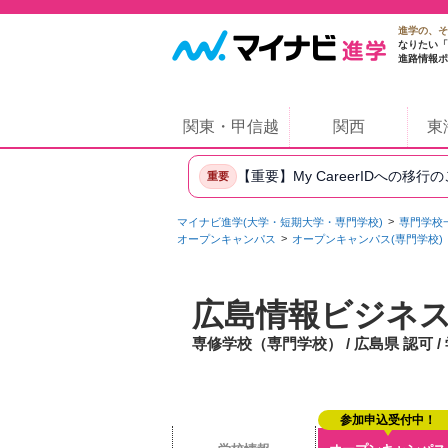
進学の、そ
なりたい「
進路情報ポ
関東・甲信越
関西
東
【重要】My CareerIDへの移行
重要
マイナビ進学(大学・短期大学・専門学校)
専門学校
オープンキャンパス
オープンキャンパス(専門学校)
広島情報ビジネ
専修学校（専門学校） / 広島県 認可 
参加申込受付中！