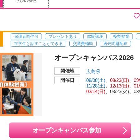
学びの特色
保護者同伴可
プレゼントあり
体験講座
模擬授業
在学生と話すことができる
交通費補助
過去問題配布
オープンキャンパス2026
開催地
広島県
開催日
08/08(土)
08/23(日)
09
11/28(土)
12/13(日)
01
03/14(日)
03/23(火)
03
オープンキャンパス参加