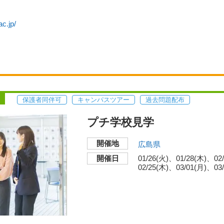
ac.jp/
保護者同伴可
キャンパスツアー
過去問題配布
プチ学校見学
開催地
広島県
開催日
01/26(火)
01/28(木)
02
02/25(木)
03/01(月)
03