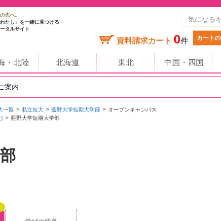
の先へ。
わたし」を一緒に見つける
ータルサイト
0
カートの
資料請求カート
件
海・北陸
北海道
東北
中国・四国
のご案内
大一覧
私立短大
藍野大学短期大学部
オープンキャンパス
)
藍野大学短期大学部
部