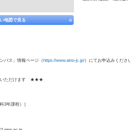
い地図で見る
ンパス」情報ページ（
https://www.aino-jc.jp/
）にてお申込みくださ
いただけます ★★★
科3年課程）］
.aino.ac.jp