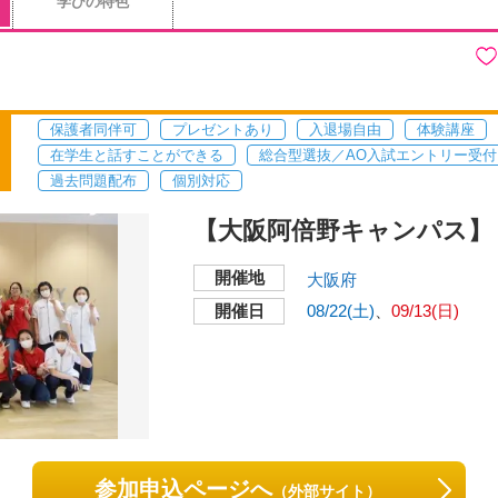
学びの特色
保護者同伴可
プレゼントあり
入退場自由
体験講座
在学生と話すことができる
総合型選抜／AO入試エントリー受付
過去問題配布
個別対応
【大阪阿倍野キャンパス】 O
開催地
大阪府
開催日
08/22(土)
09/13(日)
参加申込ページへ
（外部サイト）