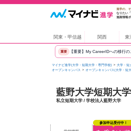
進学の、そ
なりたい「
進路情報ポ
関東・甲信越
関西
東
【重要】My CareerIDへの移行
重要
マイナビ進学(大学・短期大学・専門学校)
大学・短
オープンキャンパス
オープンキャンパス(大学・短大
藍野大学短期大学
私立短期大学 / 学校法人藍野大学
参加申込受付中！