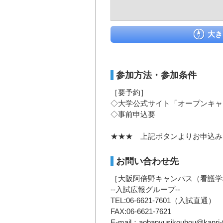
大き
参加方法・参加条件
［要予約］
◇大学公式サイト「オープンキャ
◇事前申込要
★★★ 上記ボタンよりお申込み
お問い合わせ先
［大阪阿倍野キャンパス（看護学
--入試広報グループ--
TEL:06-6621-7601（入試直通）
FAX:06-6621-7621
E-mail：aobanyusikouhou@kanri-t2